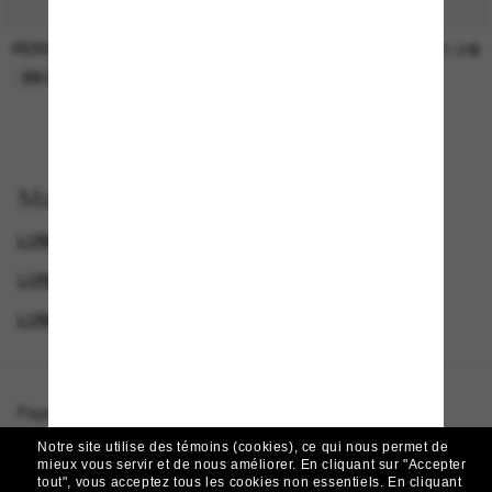
PERSOL
SUNGLASS HUT COLLECTION
47.00$
21.00$
EN LIGNE SEULEMENT
EN LIGNE SEULEMENT
Magasinez par
LUNETTES DE SOLEIL DE LUXE
LUNETTES PRADA
LUNETTES POUR FEMMES
LUNETTES DE SOLEIL DE CRÉATEURS
Page d'accueil
/
Prada
/
PR 17WSF
Notre site utilise des témoins (cookies), ce qui nous permet de
mieux vous servir et de nous améliorer.
En cliquant sur "Accepter
tout", vous acceptez tous les cookies non essentiels.
En cliquant