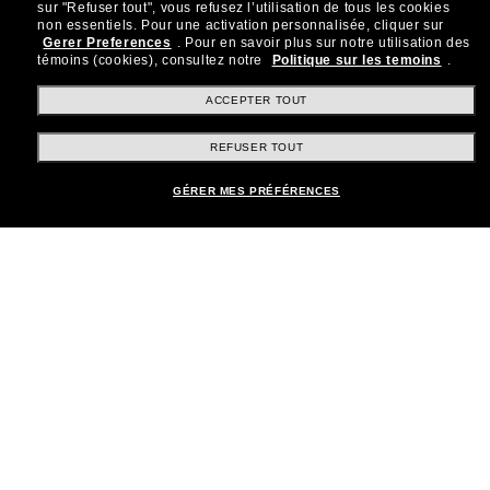
sur "Refuser tout", vous refusez l’utilisation de tous les cookies
Rejoignez la communauté
non essentiels.
Pour une activation personnalisée, cliquer sur
Gerer Preferences
.
Pour en savoir plus sur notre utilisation des
Sunglass Hut!
témoins (cookies), consultez notre
Politique sur les temoins
.
Abonnez-vous aux Sun Perks pour bénéficier d'un
accès exclusif aux dernières tendances, ventes et
ACCEPTER TOUT
offres spéciales.
REFUSER TOUT
Sabonner!
GÉRER MES PRÉFÉRENCES
Shopping en ligne
Brands
Informations