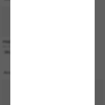
PRADA
599.00$
PR C51S
EN LIGNE SEULEMENT
Accessoires parfaits