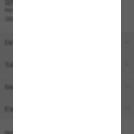
RAMASSAGE EN MAGASIN OU EN BOUTIQUE
Retrait gratuit disponible
TROUVER EN BOUTIQUE
Détails du produit
Taille et ajustement
Inclus avec votre commande
Expéditions et retours
Vous pourriez aussi aimer