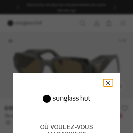
Découvrez-en plus sur nos promotions en cours.
Voir les cgv
1
/
5
ESSAYEZ-LES
648.00$
Ou un financement sur 12 mois à partir de
avec
54,00 $
OÙ VOULEZ-VOUS