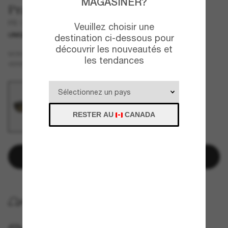
MAGASINER?
Prada
PR 17WSF
Veuillez choisir une
UNIQUEMENT EN LIGNE
destination ci-dessous pour
découvrir les nouveautés et
Noir
MONTURE
les tendances
Brun
VERRES
RESTER AU
CANADA
Ajouter au panier
LIVRAISON À DOMICILE