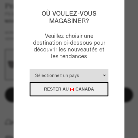
Prada Linea Rossa
OÙ VOULEZ-VOUS
PS B09SU
MAGASINER?
NOUVEAU
Noir
MONTURE
Veuillez choisir une
Gris
Polarisant
VERRES
destination ci-dessous pour
découvrir les nouveautés et
les tendances
RESTER AU
CANADA
Ajouter au panier
LIVRAISON À DOMICILE