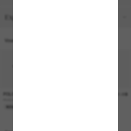
Expéditions et retours
Vous pourriez aussi aimer
POLO RALPH LAUREN
POLO RALPH LAUREN
185.00$
251.00$
PH4245U
PH4180U
NOUVEAU
EN LIGNE SEULEMENT