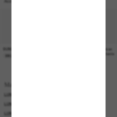
Accessoires parfaits
SUNGLASS HUT COLLECTION
SUNGLASS HUT COLLECTION
21.00$
Prix en
attente
EN LIGNE SEULEMENT
Magasinez par
LUNETTES DE SOLEIL DE CRÉATEURS
LUNETTES POLO RALPH LAUREN
GENDER
LUNETTES POLO RALPH LAUREN