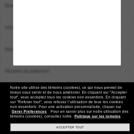
Brands
Informations
Service Client
Moyens de paiement
Notre site utilise des témoins (cookies), ce qui nous permet de
Emplacement:
Canada (FR)
mieux vous servir et de nous améliorer.
En cliquant sur "Accepter
tout", vous acceptez tous les cookies non essentiels.
En cliquant
sur "Refuser tout", vous refusez l’utilisation de tous les cookies
non essentiels.
Pour une activation personnalisée, cliquer sur
TOUS DROITS RÉSERVÉS © 2026 SUNGLASS HUT.
Gerer Preferences
.
Pour en savoir plus sur notre utilisation des
Les photos et images sur le site sont publiées à des fins d`illustration.
témoins (cookies), consultez notre
Politique sur les temoins
.
|
|
Politique de Confidentialité
Modalités
AdChoices
ACCEPTER TOUT