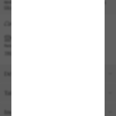
épuisement des stocks, quantités limitées disponibles.
Les
CG s'appliquent
.
LIVRAISON À DOMICILE
RAMASSAGE EN MAGASIN OU EN BOUTIQUE
Retrait gratuit disponible
TROUVER EN BOUTIQUE
Détails du produit
Taille et ajustement
Inclus avec votre commande