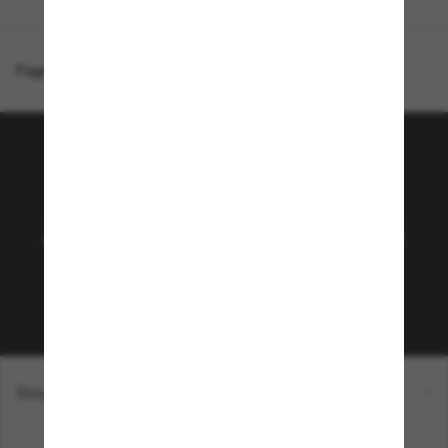
Page d'accueil
/
Polo Ralph Lauren
/
PH4194U
Rejoignez la communauté
Sunglass Hut!
Abonnez-vous aux Sun Perks pour bénéficier d'un
accès exclusif aux dernières tendances, ventes et
offres spéciales.
Sabonner!
Shopping en ligne