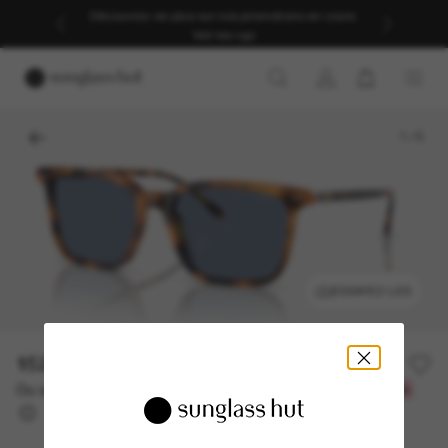
Découvrez-en plus sur nos promotions en cours.
Voir les cgv
1
/
5
ESSAYEZ-LES
152.60$
218.00$
-30%
Ou un financement sur 12 mois à partir de
avec
12,72 $