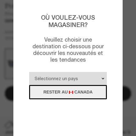
Polo Ralph Lauren
PH4194U
OÙ VOULEZ-VOUS
DERNIÈRE CHANCE
UNIQUEMENT EN LIGNE
MAGASINER?
Rouge
MONTURE
Bleu
VERRES
Veuillez choisir une
destination ci-dessous pour
découvrir les nouveautés et
les tendances
RESTER AU
CANADA
Ajouter au panier
DERNIÈRE CHANCE
Jusqu'à -50% sur les styles démarqués sélectionnés. Jusqu'à