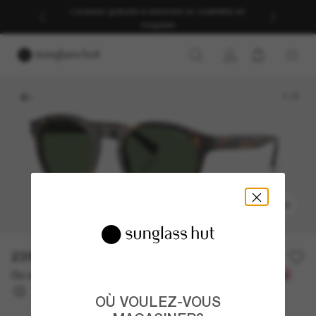
Livraison gratuite à domicile ou cueillette en
magasin
1
/
5
ESSAYEZ-LES
231.00$
Ou un financement sur 12 mois à partir de
avec
19,25 $
OÙ VOULEZ-VOUS