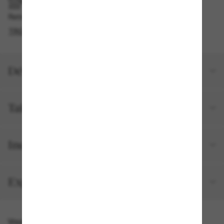
RAMASSAGE EN MAGASIN OU EN BOUTIQUE
Retrait gratuit disponible
TROUVER EN BOUTIQUE
Détails du produit
Taille et ajustement
Inclus avec votre commande
Expéditions et retours
Vous pourriez aussi aimer