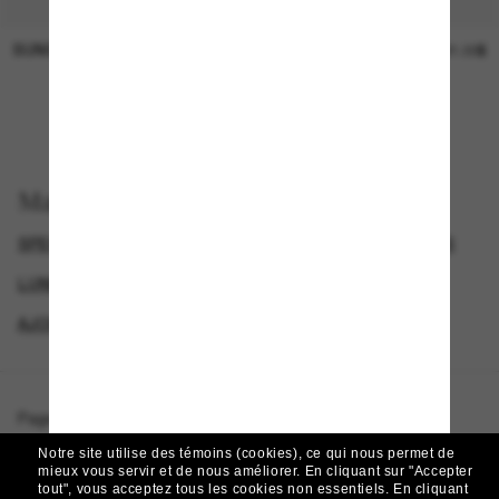
SUNGLASS HUT COLLECTION
SUNGLASS HUT COLLECTION
Prix en
21.00$
attente
EN LIGNE SEULEMENT
Magasinez par
SPECIALDEALS
LUNETTES DE SOLEIL DE CRÉATEURS
LUNETTES POLO RALPH LAUREN
AJOUTEZ UNE PAIRE ET ÉCONOMISEZ
Page d'accueil
/
Polo Ralph Lauren
/
PH4192
Notre site utilise des témoins (cookies), ce qui nous permet de
mieux vous servir et de nous améliorer.
En cliquant sur "Accepter
tout", vous acceptez tous les cookies non essentiels.
En cliquant