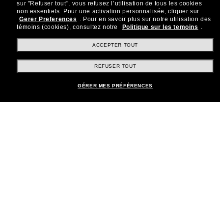
sur "Refuser tout", vous refusez l’utilisation de tous les cookies
Rejoignez la communauté
non essentiels.
Pour une activation personnalisée, cliquer sur
Gerer Preferences
.
Pour en savoir plus sur notre utilisation des
Sunglass Hut!
témoins (cookies), consultez notre
Politique sur les temoins
.
Abonnez-vous aux Sun Perks pour bénéficier d'un
accès exclusif aux dernières tendances, ventes et
ACCEPTER TOUT
offres spéciales.
REFUSER TOUT
Sabonner!
GÉRER MES PRÉFÉRENCES
Shopping en ligne
Brands
Informations