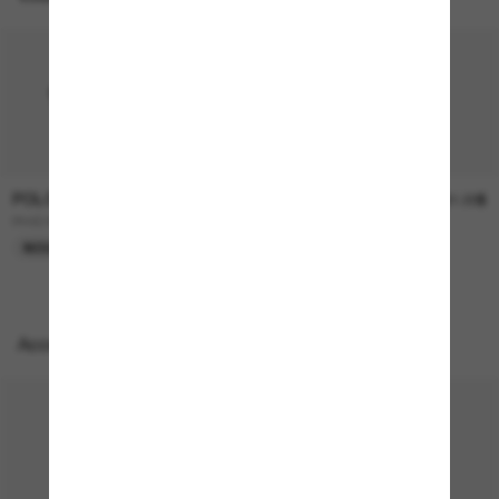
POLO RALPH LAUREN
POLO RALPH LAUREN
185.00$
251.00$
PH4245U
PH4180U
NOUVEAU
EN LIGNE SEULEMENT
Accessoires parfaits