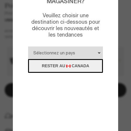
MAGASINER?
Polo Ralph Lauren
PH4192
Veuillez choisir une
UNIQUEMENT EN LIGNE
NOUVEAU
destination ci-dessous pour
découvrir les nouveautés et
Écaille de tortue
MONTURE
les tendances
Vert
VERRES
RESTER AU
CANADA
Ajouter au panier
LIVRAISON À DOMICILE