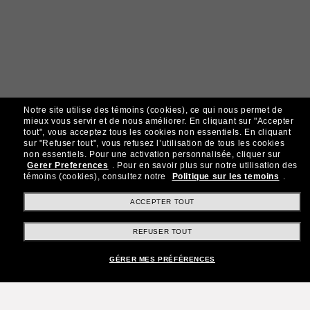
Notre site utilise des témoins (cookies), ce qui nous permet de
mieux vous servir et de nous améliorer.
En cliquant sur "Accepter
tout", vous acceptez tous les cookies non essentiels.
En cliquant
sur "Refuser tout", vous refusez l’utilisation de tous les cookies
non essentiels.
Pour une activation personnalisée, cliquer sur
Gerer Preferences
.
Pour en savoir plus sur notre utilisation des
témoins (cookies), consultez notre
Politique sur les temoins
.
ACCEPTER TOUT
REFUSER TOUT
GÉRER MES PRÉFÉRENCES