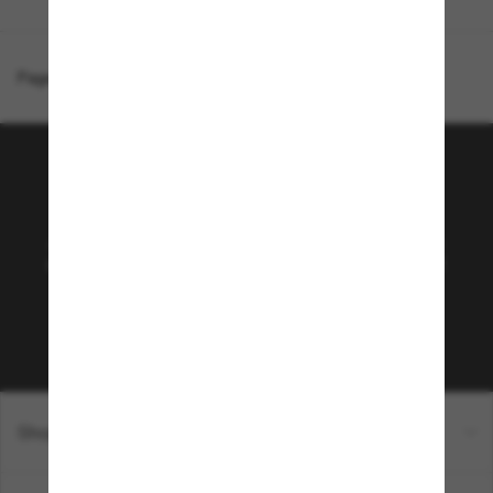
Page d'accueil
/
Persol
/
PO3308S
Rejoignez la communauté
Sunglass Hut!
Abonnez-vous aux Sun Perks pour bénéficier d'un
accès exclusif aux dernières tendances, ventes et
offres spéciales.
Sabonner!
Shopping en ligne