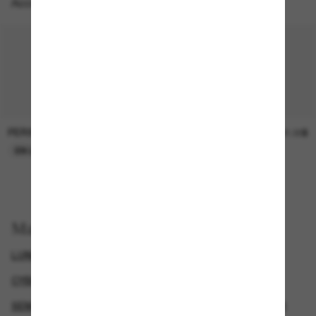
Accessoires parfaits
PERSOL
SUNGLASS HUT COLLECTION
47.00$
21.00$
EN LIGNE SEULEMENT
EN LIGNE SEULEMENT
Magasinez par
LUNETTES DE SOLEIL DE CRÉATEURS
CYBERWEEKOFFER
SEMAINE DU VENDREDI FOU – JUSQU’À -50%
GENDER