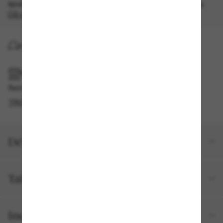
épuisement des stocks, quantités limitées disponibles.
Les
CG s'appliquent
.
LIVRAISON À DOMICILE
RAMASSAGE EN MAGASIN OU EN BOUTIQUE
Retrait gratuit disponible
TROUVER EN BOUTIQUE
Détails du produit
Taille et ajustement
Inclus avec votre commande