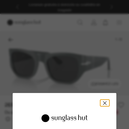
Livraison gratuite à domicile ou cueillette en
magasin
1
/
6
ESSAYEZ-LES
269.50$
539.00$
-50%
Ou un financement sur 12 mois à partir de
avec
22,46 $