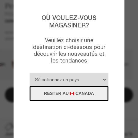
Persol
PO3308S
OÙ VOULEZ-VOUS
DERNIÈRE CHANCE
UNIQUEMENT EN LIGNE
MAGASINER?
Gris
MONTURE
Noir
Polarisant
VERRES
Veuillez choisir une
destination ci-dessous pour
découvrir les nouveautés et
les tendances
RESTER AU
CANADA
Ajouter au panier
DERNIÈRE CHANCE
Jusqu'à -50% sur les styles démarqués sélectionnés. Jusqu'à