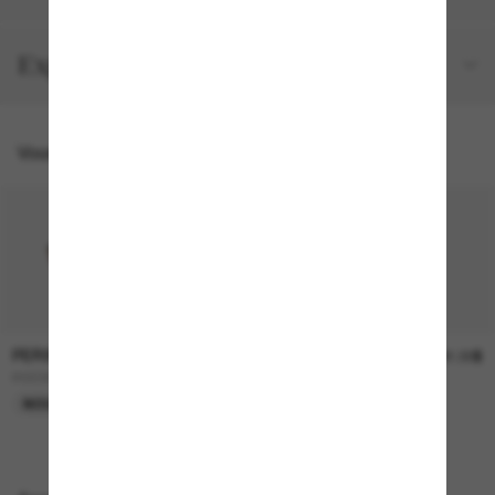
Expéditions et retours
Vous pourriez aussi aimer
PERSOL
PERSOL
517.00$
481.00$
PO3383S
PO3333S - Elio
NOUVEAU
EN LIGNE SEULEMENT