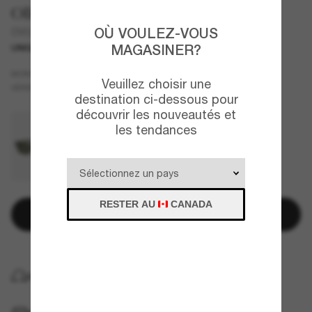
Oliver Peoples
OÙ VOULEZ-VOUS
OV5510SU Davri
MAGASINER?
UNIQUEMENT EN LIGNE
Écaille de tortue
MONTURE
Veuillez choisir une
Brun
VERRES
destination ci-dessous pour
découvrir les nouveautés et
les tendances
RESTER AU
CANADA
Ajouter au panier
LIVRAISON À DOMICILE