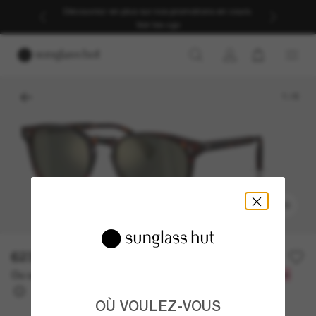
Découvrez-en plus sur nos promotions en cours.
Voir les cgv
1
/
6
ESSAYEZ-LES
623.00$
Ou un financement sur 12 mois à partir de
avec
51,92 $
OÙ VOULEZ-VOUS