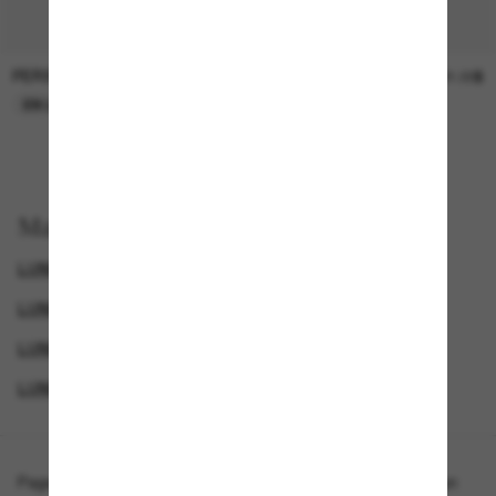
PERSOL
SUNGLASS HUT COLLECTION
47.00$
21.00$
EN LIGNE SEULEMENT
EN LIGNE SEULEMENT
Magasinez par
LUNETTES POUR HOMMES
LUNETTES OLIVER PEOPLES
LUNETTES OLIVER PEOLPLES
LUNETTES OLIVER PEOPLES
Page d'accueil
/
Oliver Peoples
/
OV5298SU Finley Esq. Sun