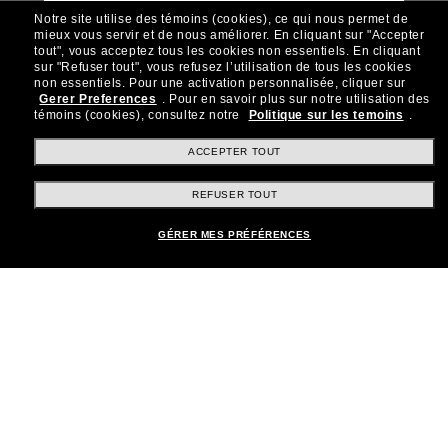
Notre site utilise des témoins (cookies), ce qui nous permet de
mieux vous servir et de nous améliorer.
En cliquant sur "Accepter
tout", vous acceptez tous les cookies non essentiels.
En cliquant
sur "Refuser tout", vous refusez l’utilisation de tous les cookies
Rejoignez la communauté
non essentiels.
Pour une activation personnalisée, cliquer sur
Gerer Preferences
.
Pour en savoir plus sur notre utilisation des
Sunglass Hut!
témoins (cookies), consultez notre
Politique sur les temoins
.
Abonnez-vous aux Sun Perks pour bénéficier d'un
accès exclusif aux dernières tendances, ventes et
ACCEPTER TOUT
offres spéciales.
REFUSER TOUT
Sabonner!
GÉRER MES PRÉFÉRENCES
Shopping en ligne
Brands