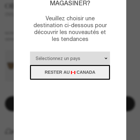
MAGASINER?
Oliver Peoples
OV5298SU Finley Esq. Sun
Veuillez choisir une
destination ci-dessous pour
découvrir les nouveautés et
Brun
MONTURE
les tendances
Vert
Polarisant
VERRES
RESTER AU
CANADA
IL N'EN RESTE QUE QUELQUES-UNS!
Ajouter au panier
LIVRAISON À DOMICILE