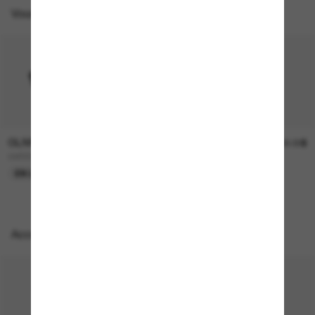
Vous pourriez aussi aimer
OLIVER PEOPLES
OLIVER PEOPLES
725.00$
569.00$
OV5557SU R-8
OV5556S R-4
EN LIGNE SEULEMENT
EN LIGNE SEULEMENT
Accessoires parfaits