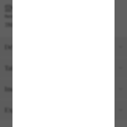
RAMASSAGE EN MAGASIN OU EN BOUTIQUE
Retrait gratuit disponible en 2 heures
TROUVER EN BOUTIQUE
Détails du produit
Taille et ajustement
Inclus avec votre commande
Expéditions et retours