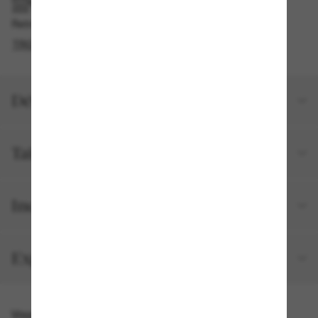
RAMASSAGE EN MAGASIN OU EN BOUTIQUE
Retrait gratuit disponible en 2 heures
TROUVER EN BOUTIQUE
Détails du produit
Taille et ajustement
Inclus avec votre commande
Expéditions et retours
Vous pourriez aussi aimer