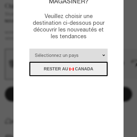
MAGASINER?
Oakley
Stunt Devil
Veuillez choisir une
NOUVEAU
destination ci-dessous pour
découvrir les nouveautés et
Gris
MONTURE
les tendances
Noir
VERRES
RESTER AU
CANADA
Ajouter au panier
LIVRAISON À DOMICILE