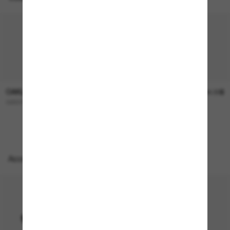
OAKLEY
OAKLEY
253.00$
244.00$
GIBSTON XL
FROGSKINS™ Range
Accessoires parfaits