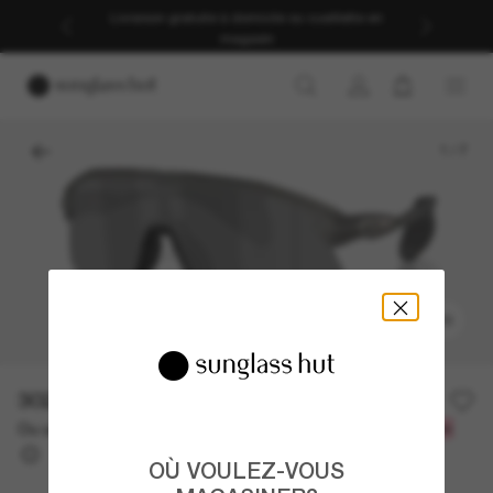
Livraison gratuite à domicile ou cueillette en
magasin
1
/
7
ESSAYEZ-LES
302.00$
Ou un financement sur 12 mois à partir de
avec
25,17 $
OÙ VOULEZ-VOUS