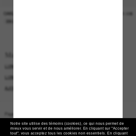
OAKLEY
SUNGLASS HUT COLLECTION
15.00$
21.00$
EN LIGNE SEULEMENT
EN LIGNE SEULEMENT
Magasinez par
LUNETTES OAKLEY
SPECIALDEALS
LUNETTES DE SOLEIL DE CRÉATEURS
AJOUTEZ UNE PAIRE ET ÉCONOMISEZ
Page d'accueil
/
Oakley
/
Stunt Devil
Notre site utilise des témoins (cookies), ce qui nous permet de
mieux vous servir et de nous améliorer.
En cliquant sur "Accepter
tout", vous acceptez tous les cookies non essentiels.
En cliquant