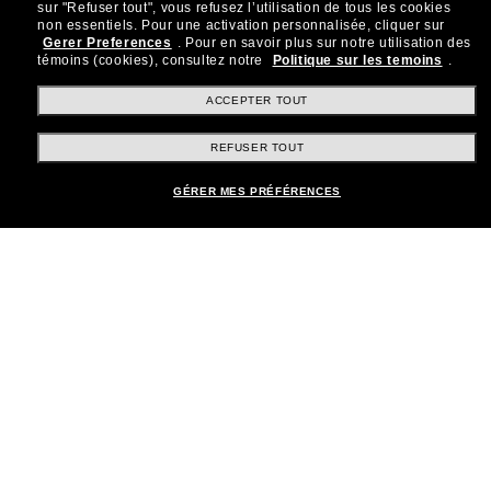
sur "Refuser tout", vous refusez l’utilisation de tous les cookies
Rejoignez la communauté
non essentiels.
Pour une activation personnalisée, cliquer sur
Gerer Preferences
.
Pour en savoir plus sur notre utilisation des
Sunglass Hut!
témoins (cookies), consultez notre
Politique sur les temoins
.
Abonnez-vous aux Sun Perks pour bénéficier d'un
accès exclusif aux dernières tendances, ventes et
ACCEPTER TOUT
offres spéciales.
REFUSER TOUT
Sabonner!
GÉRER MES PRÉFÉRENCES
Shopping en ligne
Brands
Informations