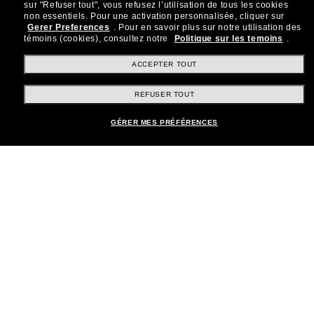
sur "Refuser tout", vous refusez l’utilisation de tous les cookies
Rejoignez la communauté
non essentiels.
Pour une activation personnalisée, cliquer sur
Gerer Preferences
.
Pour en savoir plus sur notre utilisation des
Sunglass Hut!
témoins (cookies), consultez notre
Politique sur les temoins
.
Abonnez-vous aux Sun Perks pour bénéficier d'un
accès exclusif aux dernières tendances, ventes et
ACCEPTER TOUT
offres spéciales.
REFUSER TOUT
Sabonner!
GÉRER MES PRÉFÉRENCES
Shopping en ligne
Brands
Informations