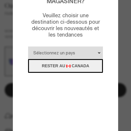
MAGASINER?
Oakley
Holbrook™ S
Veuillez choisir une
destination ci-dessous pour
découvrir les nouveautés et
Noir
MONTURE
les tendances
Violet
VERRES
RESTER AU
CANADA
Ajouter au panier
LIVRAISON À DOMICILE