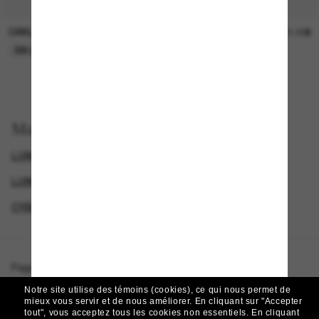
OAKLEY
SUNGLASS HUT COLLECTION
15.00$
21.00$
EN LIGNE SEULEMENT
EN LIGNE SEULEMENT
Magasinez par
LUNETTES OAKLEY
SPECIALDEALS
LUNETTES DE SOLEIL DE CRÉATEURS
CYBERWEEKOFFER
Page d'accueil
/
Oakley
/
Holbrook™ S
Notre site utilise des témoins (cookies), ce qui nous permet de
mieux vous servir et de nous améliorer.
En cliquant sur "Accepter
tout", vous acceptez tous les cookies non essentiels.
En cliquant