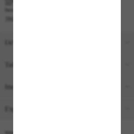
RAMASSAGE EN MAGASIN OU EN BOUTIQUE
Retrait gratuit disponible en 2 heures
TROUVER EN BOUTIQUE
Détails du produit
Taille et ajustement
Inclus avec votre commande
Expéditions et retours
Vous pourriez aussi aimer