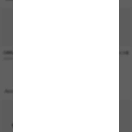
OAKLEY
OAKLEY
253.00$
244.00$
GIBSTON XL
FROGSKINS™ Range
Accessoires parfaits