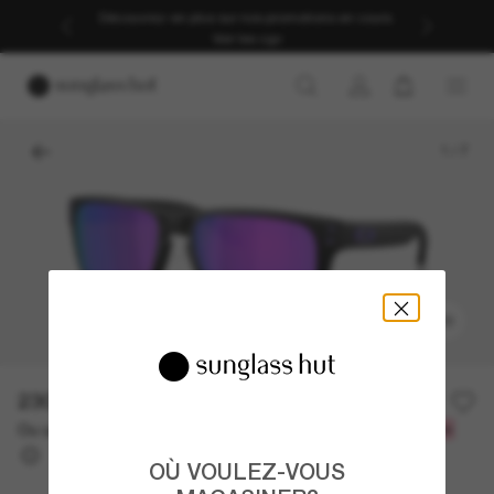
Découvrez-en plus sur nos promotions en cours.
Voir les cgv
1
/
7
ESSAYEZ-LES
230.00$
Ou un financement sur 12 mois à partir de
avec
19,17 $
OÙ VOULEZ-VOUS