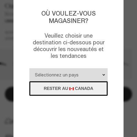
Oakley
OÙ VOULEZ-VOUS
Briza
MAGASINER?
UNIQUEMENT EN LIGNE
NOUVEAU
Brun
MONTURE
Veuillez choisir une
Brun
VERRES
destination ci-dessous pour
découvrir les nouveautés et
les tendances
RESTER AU
CANADA
Ajouter au panier
LIVRAISON À DOMICILE