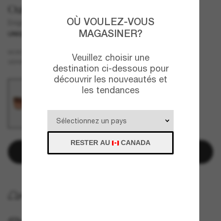
Oakley
OÙ VOULEZ-VOUS
Enigma Ink
MAGASINER?
UNIQUEMENT EN LIGNE
Brun
MONTURE
Veuillez choisir une
Brun
VERRES
destination ci-dessous pour
découvrir les nouveautés et
les tendances
RESTER AU
CANADA
Ajouter au panier
LIVRAISON À DOMICILE