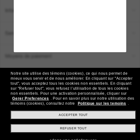
Informations
Service Client
Moyens de paiement
Notre site utilise des témoins (cookies), ce qui nous permet de
Emplacement:
Canada (FR)
mieux vous servir et de nous améliorer.
En cliquant sur "Accepter
tout", vous acceptez tous les cookies non essentiels.
En cliquant
sur "Refuser tout", vous refusez l’utilisation de tous les cookies
non essentiels.
Pour une activation personnalisée, cliquer sur
TOUS DROITS RÉSERVÉS © 2026 SUNGLASS HUT.
Gerer Preferences
.
Pour en savoir plus sur notre utilisation des
Les photos et images sur le site sont publiées à des fins d`illustration.
témoins (cookies), consultez notre
Politique sur les temoins
.
|
|
Politique de Confidentialité
Modalités
AdChoices
ACCEPTER TOUT
REFUSER TOUT
Autres sites du Groupe