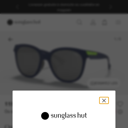
Livraison gratuite à domicile ou cueillette en
magasin
1
/
5
ESSAYEZ-LES
119.00$
238.00$
-50%
Ou un financement sur 12 mois à partir de
avec
9,92 $
Oakley