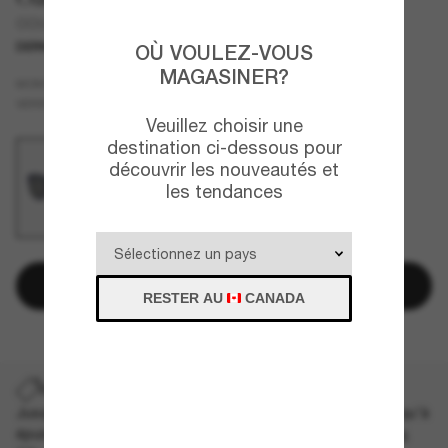
OO9433 Seattle Seahawks Low Key
DERNIÈRE CHANCE
UNIQUEMENT EN LIGNE
OÙ VOULEZ-VOUS
MAGASINER?
Bleu
MONTURE
Noir
VERRES
Veuillez choisir une
destination ci-dessous pour
découvrir les nouveautés et
les tendances
Ajouter au panier
RESTER AU
CANADA
DERNIÈRE CHANCE
Jusqu'à -50% sur les styles démarqués sélectionnés. Jusqu'à
épuisement des stocks, quantités limitées disponibles.
Les