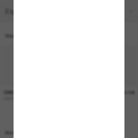
Expéditions et retours
Vous pourriez aussi aimer
OAKLEY
OAKLEY
253.00$
244.00$
GIBSTON XL
FROGSKINS™ Range
Accessoires parfaits