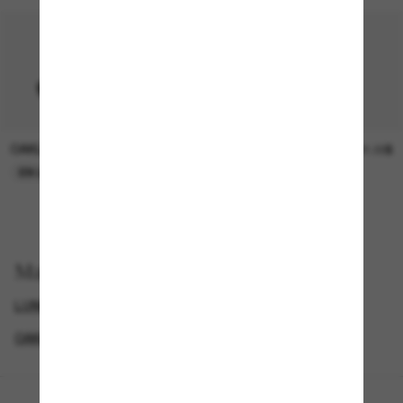
OAKLEY
SUNGLASS HUT COLLECTION
15.00$
21.00$
EN LIGNE SEULEMENT
EN LIGNE SEULEMENT
Magasinez par
LUNETTES OAKLEY
ROUND SUNGLASSES
OAKLEY PRIZM
LUNETTES DE SOLEIL SPORTIVES