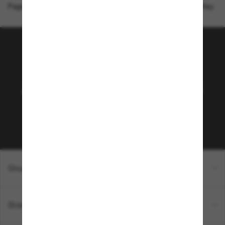
Page d'accueil
/
Oakley
/
OO9433 Seattle Seahawks Low Key
Rejoignez la communauté
Sunglass Hut!
Abonnez-vous aux Sun Perks pour bénéficier d'un
accès exclusif aux dernières tendances, ventes et
offres spéciales.
Sabonner!
Shopping en ligne
Brands