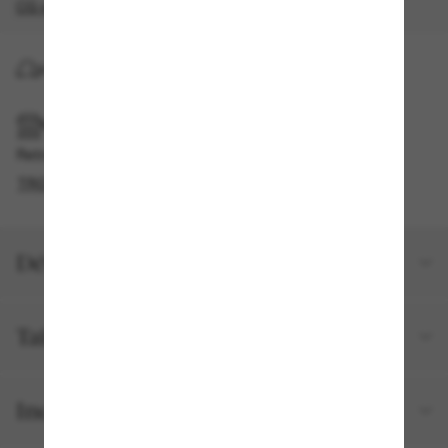
CG s'appliquent
.
LIVRAISON À DOMICILE
RAMASSAGE EN MAGASIN OU EN BOUTIQUE
Retrait gratuit disponible
TROUVER EN BOUTIQUE
Détails du produit
Taille et ajustement
Inclus avec votre commande