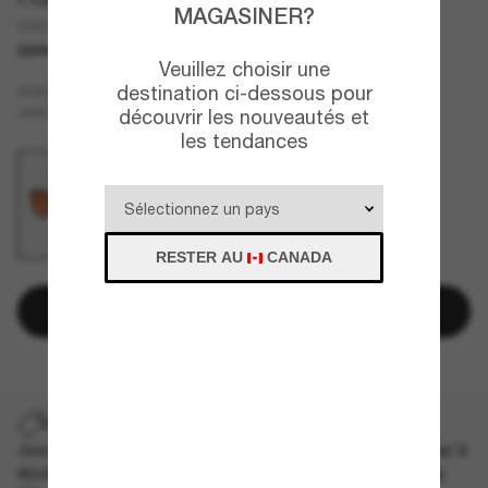
MAGASINER?
OO9433 Kansas City Chiefs Low Key
DERNIÈRE CHANCE
UNIQUEMENT EN LIGNE
Veuillez choisir une
Noir
destination ci-dessous pour
MONTURE
Orange
VERRES
découvrir les nouveautés et
les tendances
RESTER AU
CANADA
Ajouter au panier
DERNIÈRE CHANCE
Jusqu'à -50% sur les styles démarqués sélectionnés. Jusqu'à
épuisement des stocks, quantités limitées disponibles.
Les