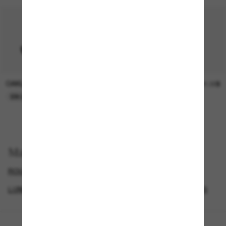
OAKLEY
SUNGLASS HUT COLLECTION
15.00$
21.00$
EN LIGNE SEULEMENT
EN LIGNE SEULEMENT
Magasinez par
ROUND SUNGLASSES
OAKLEY PRIZM
LUNETTES OAKLEY
LUNETTES DE SOLEIL SPORTIVES