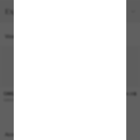
Expéditions et retours
Vous pourriez aussi aimer
OAKLEY
OAKLEY
253.00$
244.00$
GIBSTON XL
FROGSKINS™ Range
Accessoires parfaits