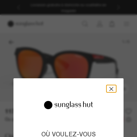
Livraison gratuite à domicile ou cueillette en
magasin
1
/
5
ESSAYEZ-LES
117.50$
235.00$
-50%
Ou un financement sur 12 mois à partir de
avec
9,79 $
OÙ VOULEZ-VOUS
Oakley