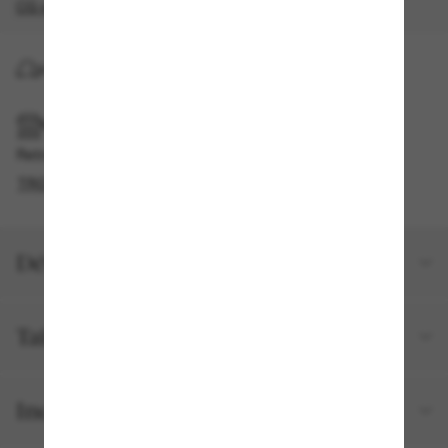
CG s'appliquent
.
LIVRAISON À DOMICILE
RAMASSAGE EN MAGASIN OU EN BOUTIQUE
Retrait gratuit disponible
TROUVER EN BOUTIQUE
Détails du produit
Taille et ajustement
Inclus avec votre commande