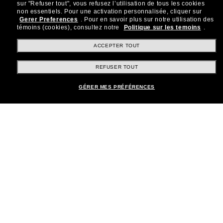
sur "Refuser tout", vous refusez l’utilisation de tous les cookies
Rejoignez la communauté
non essentiels.
Pour une activation personnalisée, cliquer sur
Gerer Preferences
.
Pour en savoir plus sur notre utilisation des
Sunglass Hut!
témoins (cookies), consultez notre
Politique sur les temoins
.
Abonnez-vous aux Sun Perks pour bénéficier d'un
accès exclusif aux dernières tendances, ventes et
ACCEPTER TOUT
offres spéciales.
REFUSER TOUT
Sabonner!
GÉRER MES PRÉFÉRENCES
Shopping en ligne
Brands
Informations