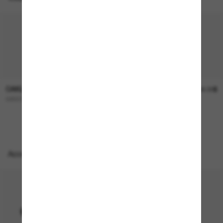
OAKLEY
OAKLEY
253.00$
244.00$
GIBSTON XL
FROGSKINS™ Range
Accessoires parfaits