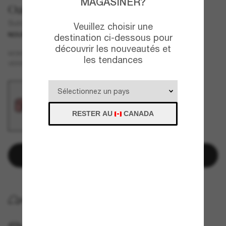
MAGASINER?
Oakley
Sutro On The Green Collection
Veuillez choisir une
NOUVEAU
destination ci-dessous pour
découvrir les nouveautés et
Noir
MONTURE
les tendances
Brun
VERRES
RESTER AU
CANADA
Ajouter au panier
LIVRAISON À DOMICILE