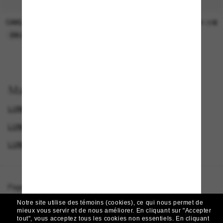
OAKLEY
SUNGLASS HUT COLLECTION
15.00$
21.00$
EN LIGNE SEULEMENT
EN LIGNE SEULEMENT
Magasinez par
LUNETTES OAKLEY
SPECIALDEALS
LUNETTES DE SOLEIL DE CRÉATEURS
LUNETTES DE SOLEIL SPORTIVES
Page d'accueil
/
Oakley
/
Sutro On The Green Collection
Notre site utilise des témoins (cookies), ce qui nous permet de
mieux vous servir et de nous améliorer.
En cliquant sur "Accepter
tout", vous acceptez tous les cookies non essentiels.
En cliquant