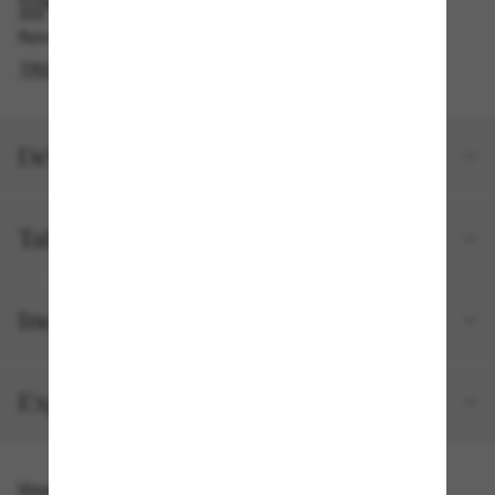
RAMASSAGE EN MAGASIN OU EN BOUTIQUE
Retrait gratuit disponible en 2 heures
TROUVER EN BOUTIQUE
Détails du produit
Taille et ajustement
Inclus avec votre commande
Expéditions et retours
Vous pourriez aussi aimer