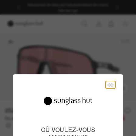
Découvrez-en plus sur nos promotions en cours.
Voir les cgv
1
/
7
ESSAYEZ-LES
252.00$
Ou un financement sur 12 mois à partir de
avec
21,00 $
OÙ VOULEZ-VOUS