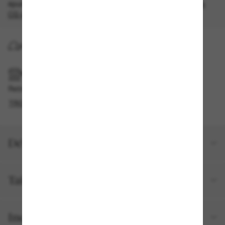
épuisement des stocks, quantités limitées disponibles.
Les
CG s'appliquent
.
LIVRAISON À DOMICILE
RAMASSAGE EN MAGASIN OU EN BOUTIQUE
Retrait gratuit disponible
TROUVER EN BOUTIQUE
Détails du produit
Taille et ajustement
Inclus avec votre commande