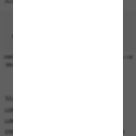
Accessoires parfaits
OAKLEY
SUNGLASS HUT COLLECTION
15.00$
21.00$
EN LIGNE SEULEMENT
EN LIGNE SEULEMENT
Magasinez par
LUNETTES OAKLEY
LUNETTES DE SOLEIL DE CRÉATEURS
CYBERWEEKOFFER
LUNETTES DE SOLEIL SPORTIVES