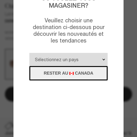
Oakley
MAGASINER?
Latch™ Panel Seek Collection
Veuillez choisir une
DERNIÈRE CHANCE
UNIQUEMENT EN LIGNE
destination ci-dessous pour
Blanc
MONTURE
découvrir les nouveautés et
Brun
VERRES
les tendances
RESTER AU
CANADA
Ajouter au panier
DERNIÈRE CHANCE
Jusqu'à -50% sur les styles démarqués sélectionnés. Jusqu'à