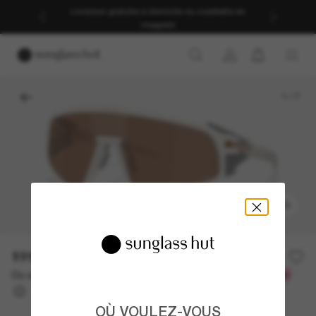
Livraison gratuite à domicile ou cueillette en
magasin
1
/
7
ESSAYEZ-LES
191.10$
273.00$
-30%
Ou un financement sur 12 mois à partir de
avec
15,92 $
OÙ VOULEZ-VOUS