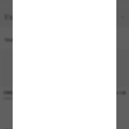
Expéditions et retours
Vous pourriez aussi aimer
OAKLEY
OAKLEY
253.00$
244.00$
GIBSTON XL
FROGSKINS™ Range