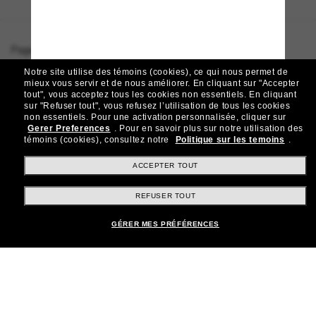
Page d'accueil
/
Oakley
/
Latch™ Panel Seek Collection
Notre site utilise des témoins (cookies), ce qui nous permet de
mieux vous servir et de nous améliorer.
En cliquant sur "Accepter
tout", vous acceptez tous les cookies non essentiels.
En cliquant
sur "Refuser tout", vous refusez l’utilisation de tous les cookies
Rejoignez la communauté
non essentiels.
Pour une activation personnalisée, cliquer sur
Gerer Preferences
.
Pour en savoir plus sur notre utilisation des
Sunglass Hut!
témoins (cookies), consultez notre
Politique sur les temoins
.
Abonnez-vous aux Sun Perks pour bénéficier d'un
accès exclusif aux dernières tendances, ventes et
ACCEPTER TOUT
offres spéciales.
REFUSER TOUT
Sabonner!
GÉRER MES PRÉFÉRENCES
Shopping en ligne