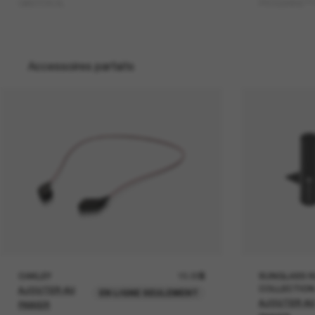
GIBSTON XL
FROGSKINS™ 
Accessoires parfaits
OAKLEY
15.00$
SUNGLASS H
COLLECTION
AJOUTER AU
EN LIGNE SEULEMENT
AJOUTER A
PANIER