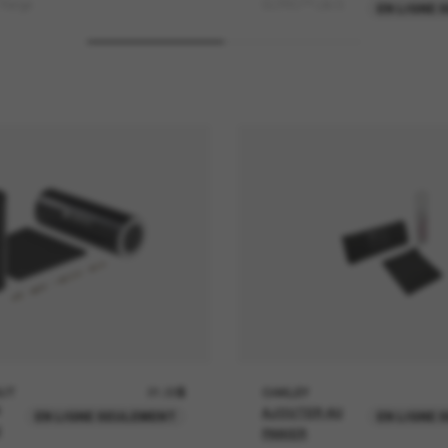
Range
SUTRO™ Lite S
EN LIGNE 
UT
21.00$
OAKLEY
AJOUTER AU
EN LIGNE SEULEMENT
EN LIGNE 
U
PANIER