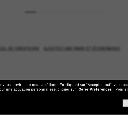
EIL DE CRÉATEURS
AJOUTEZ UNE PAIRE ET ÉCONOMISEZ
x vous servir et de nous améliorer.
En cliquant sur "Accepter tout", vous ac
our une activation personnalisée, cliquer sur
Gerer Preferences
.
Pour en
ejoignez la communauté Sunglass Hu
ks pour bénéficier d'un accès exclusif aux dernières tendances, ve
Sabonner!