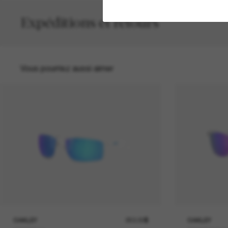
Expéditions et retours
Vous pourriez aussi aimer
OAKLEY
253.00$
OAKLEY