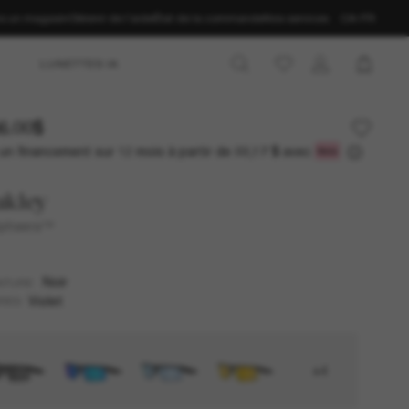
ns un magasin
Obtenir de l’aide
État de la commande
Nos services
CA-FR
LUNETTES IA
6.00$
un financement sur 12 mois à partir de
avec
22,17 $
akley
Sphaera™
Noir
NTURE
Violet
RES
+4