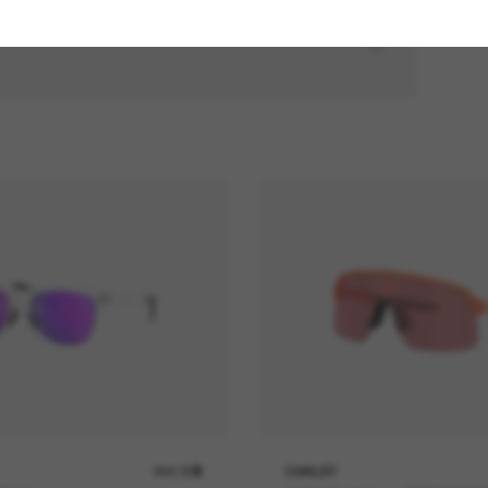
244.00$
OAKLEY