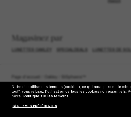
PANIER
Magasinez par
LUNETTES OAKLEY
SPECIALDEALS
LUNETTES DE SOL
Page d'accueil
/
Oakley
/
BiSphaera™
Notre site utilise des témoins (cookies), ce qui nous permet de mieu
tout", vous refusez l’utilisation de tous les cookies non essentiels.
P
notre
Politique sur les temoins
.
GÉRER MES PRÉFÉRENCES
R
Abonnez-vous aux Sun Per