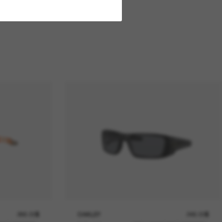
266.00$
OAKLEY
246.00$