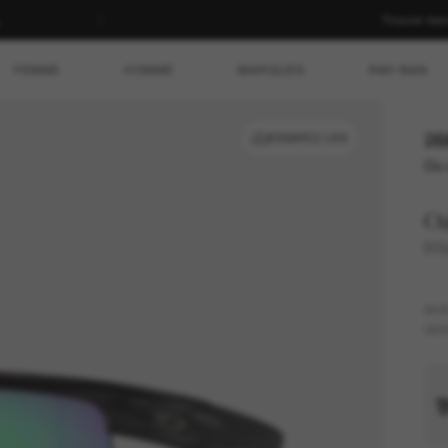
Trouver da
FEMME
HOMME
MARQUES
RAY-BAN
26
ESSAYEZ-LES
Ou 
O
Bi
MO
VER