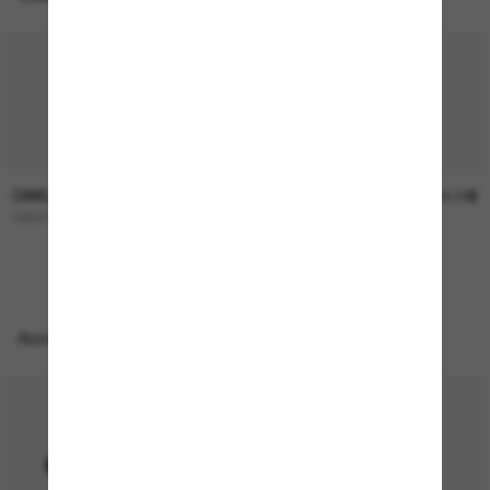
OAKLEY
OAKLEY
253.00$
244.00$
GIBSTON XL
FROGSKINS™ Range
Accessoires parfaits