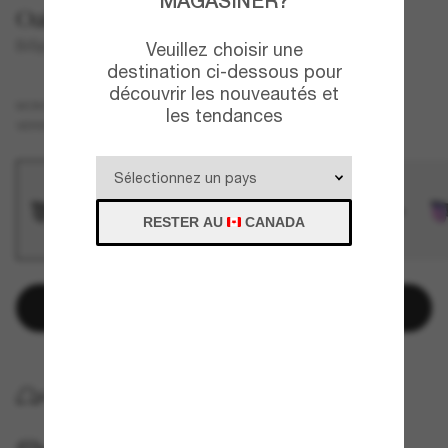
MAGASINER?
Oakley
BiSphaera™
Veuillez choisir une
destination ci-dessous pour
découvrir les nouveautés et
Noir
MONTURE
les tendances
Noir
Polarisant
VERRES
RESTER AU
CANADA
Ajouter au panier
LIVRAISON À DOMICILE