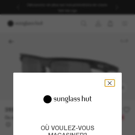
Découvrez-en plus sur nos promotions en cours.
Voir les cgv
1
/
7
ESSAYEZ-LES
319.00$
Ou un financement sur 12 mois à partir de
avec
26,58 $
OÙ VOULEZ-VOUS