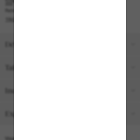
RAMASSAGE EN MAGASIN OU EN BOUTIQUE
Retrait gratuit disponible en 2 heures
TROUVER EN BOUTIQUE
Détails du produit
Taille et ajustement
Inclus avec votre commande
Expéditions et retours
Vous pourriez aussi aimer