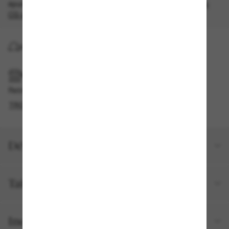
épuisement des stocks, quantités limitées disponibles.
Les
CG s'appliquent
.
LIVRAISON À DOMICILE
RAMASSAGE EN MAGASIN OU EN BOUTIQUE
Retrait gratuit disponible
TROUVER EN BOUTIQUE
Détails du produit
Taille et ajustement
Inclus avec votre commande