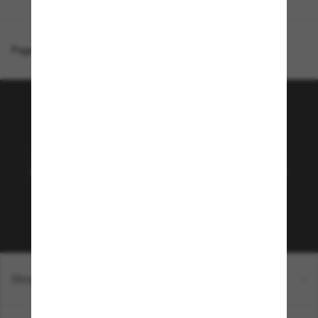
Page d'accueil
/
Oakley
/
New York Giants Heliostat
Rejoignez la communauté
Sunglass Hut!
Abonnez-vous aux Sun Perks pour bénéficier d'un
accès exclusif aux dernières tendances, ventes et
offres spéciales.
Sabonner!
Shopping en ligne