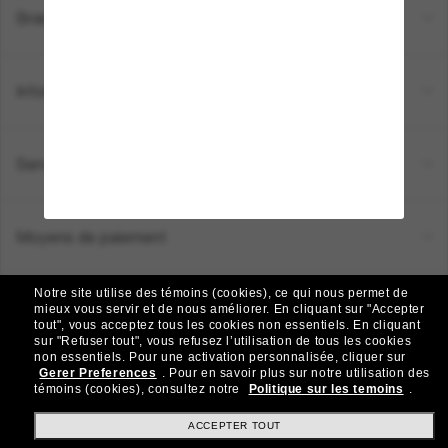
Brands
Informations
Service Client
Moyens de paiement
Notre site utilise des témoins (cookies), ce qui nous permet de
Emplacement:
Canada (FR)
mieux vous servir et de nous améliorer.
En cliquant sur "Accepter
tout", vous acceptez tous les cookies non essentiels.
En cliquant
sur "Refuser tout", vous refusez l’utilisation de tous les cookies
non essentiels.
Pour une activation personnalisée, cliquer sur
TOUS DROITS RÉSERVÉS © 2026 SUNGLASS HUT.
Gerer Preferences
.
Pour en savoir plus sur notre utilisation des
Les photos et images sur le site sont publiées à des fins d`illustration.
témoins (cookies), consultez notre
Politique sur les temoins
.
|
|
Politique de Confidentialité
Modalités
AdChoices
ACCEPTER TOUT