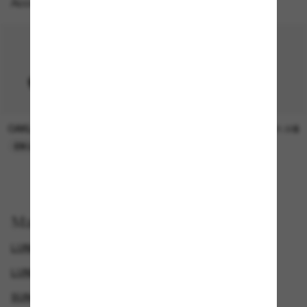
Accessoires parfaits
OAKLEY
SUNGLASS HUT COLLECTION
15.00$
21.00$
EN LIGNE SEULEMENT
EN LIGNE SEULEMENT
Magasinez par
LUNETTES OAKLEY
LUNETTES DE SOLEIL DE CRÉATEURS
GENDER
SUNGLASSES BRANDS