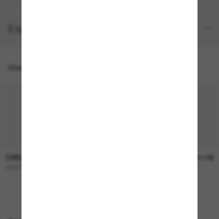
Expéditions et retours
Vous pourriez aussi aimer
OAKLEY
OAKLEY
253.00$
244.00$
GIBSTON XL
FROGSKINS™ Range