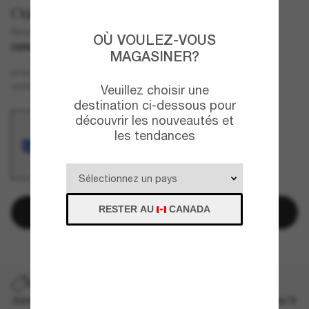
Oakley
New York Giants Heliostat
OÙ VOULEZ-VOUS
DERNIÈRE CHANCE
UNIQUEMENT EN LIGNE
MAGASINER?
Noir
MONTURE
Bleu
VERRES
Veuillez choisir une
destination ci-dessous pour
découvrir les nouveautés et
les tendances
RESTER AU
CANADA
Ajouter au panier
DERNIÈRE CHANCE
Jusqu'à -50% sur les styles démarqués sélectionnés. Jusqu'à