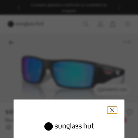
Livraison gratuite à domicile ou cueillette en
magasin
1
/
7
ESSAYEZ-LES
147.00$
210.00$
-30%
Ou un financement sur 12 mois à partir de
avec
12,25 $