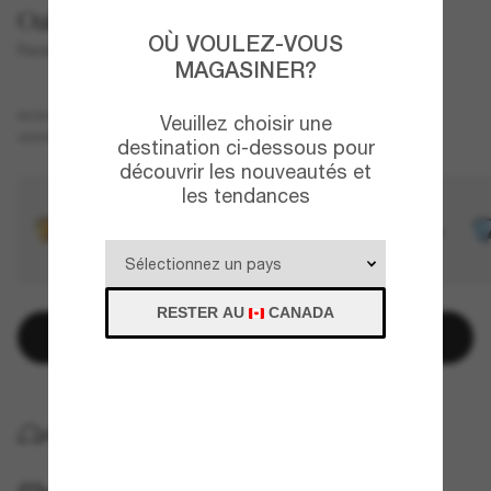
Oakley
OÙ VOULEZ-VOUS
Radar® EV Path®
MAGASINER?
Noir
MONTURE
Veuillez choisir une
Vert
Polarisant
VERRES
destination ci-dessous pour
découvrir les nouveautés et
les tendances
RESTER AU
CANADA
Ajouter au panier
LIVRAISON À DOMICILE