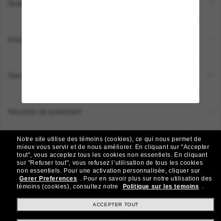
Brands
Informations
Service Client
Moyens de paiement
Notre site utilise des témoins (cookies), ce qui nous permet de
Emplacement:
Canada (FR)
mieux vous servir et de nous améliorer.
En cliquant sur "Accepter
tout", vous acceptez tous les cookies non essentiels.
En cliquant
sur "Refuser tout", vous refusez l’utilisation de tous les cookies
non essentiels.
Pour une activation personnalisée, cliquer sur
TOUS DROITS RÉSERVÉS © 2026 SUNGLASS HUT.
Gerer Preferences
.
Pour en savoir plus sur notre utilisation des
Les photos et images sur le site sont publiées à des fins d`illustration.
témoins (cookies), consultez notre
Politique sur les temoins
.
|
|
Politique de Confidentialité
Modalités
AdChoices
ACCEPTER TOUT