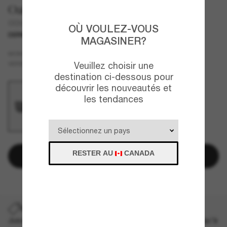
Oakley
OO9102 Tennessee Titans Holbrook™
OÙ VOULEZ-VOUS
DERNIÈRE CHANCE
UNIQUEMENT EN LIGNE
MAGASINER?
Noir
MONTURE
Noir
VERRES
Veuillez choisir une
destination ci-dessous pour
découvrir les nouveautés et
les tendances
RESTER AU
CANADA
Ajouter au panier
DERNIÈRE CHANCE
Jusqu'à -50% sur les styles démarqués sélectionnés. Jusqu'à