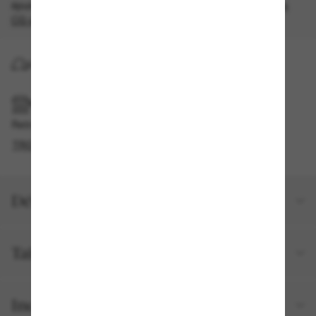
épuisement des stocks, quantités limitées disponibles.
Les
CG s'appliquent
.
LIVRAISON À DOMICILE
RAMASSAGE EN MAGASIN OU EN BOUTIQUE
Retrait gratuit disponible
TROUVER EN BOUTIQUE
Détails du produit
Taille et ajustement
Inclus avec votre commande