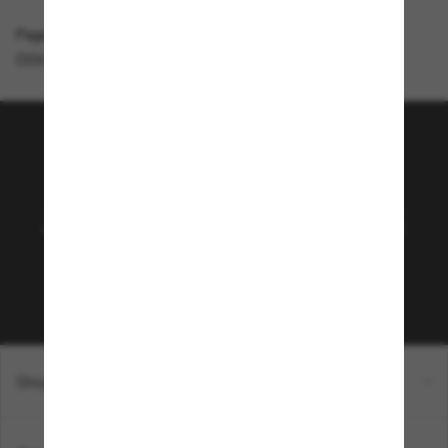
Page d'accueil
/
Oakley
/
OO9102 Tennessee Titans Holbrook™
Rejoignez la communauté
Sunglass Hut!
Abonnez-vous aux Sun Perks pour bénéficier d'un
accès exclusif aux dernières tendances, ventes et
offres spéciales.
Sabonner!
Shopping en ligne