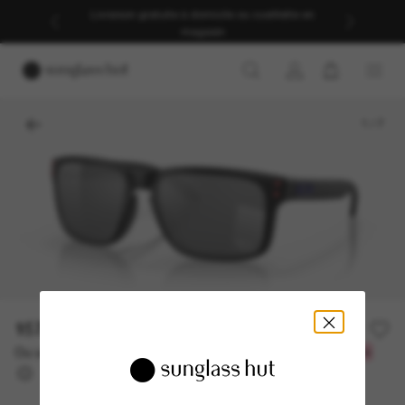
Livraison gratuite à domicile ou cueillette en
magasin
1
/
7
157.50$
225.00$
-30%
Ou un financement sur 12 mois à partir de
avec
13,12 $