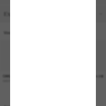
Expéditions et retours
Vous pourriez aussi aimer
OAKLEY
OAKLEY
253.00$
244.00$
GIBSTON XL
FROGSKINS™ Range