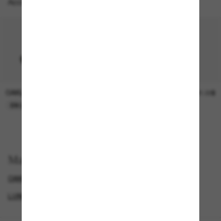
Accessoires parfaits
OAKLEY
SUNGLASS HUT COLLECTION
15.00$
21.00$
EN LIGNE SEULEMENT
EN LIGNE SEULEMENT
Magasinez par
OAKLEY PRIZM
LUNETTES OAKLEY
LUNETTES OAKLEY
LUNETTES POUR HOMMES