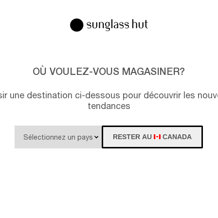
OÙ VOULEZ-VOUS MAGASINER?
isir une destination ci-dessous pour découvrir les nouv
tendances
RESTER AU
CANADA
244.00$
OAKLEY