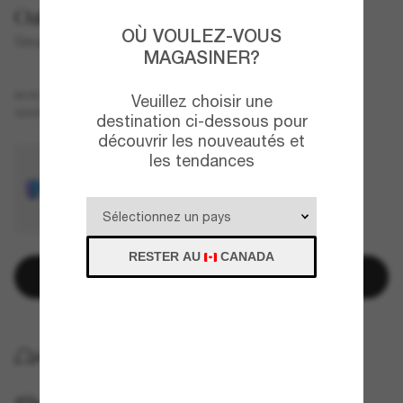
Oakley
OÙ VOULEZ-VOUS
Gauge 8
MAGASINER?
Noir
MONTURE
Veuillez choisir une
Noir
Polarisant
VERRES
destination ci-dessous pour
découvrir les nouveautés et
les tendances
RESTER AU
CANADA
Ajouter au panier
LIVRAISON À DOMICILE