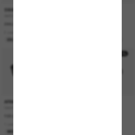
SWAROVSKI
MIU MIU
SK6042
MU A06S
244.00$
635.00$
2 colors
4 colors
EN LIGNE SEULEMENT
MEILLEURE SÉLECTION
-50%
P
ARMANI EXCHANGE
DOLCE&GABBANA
0AX4166SU
DG2303
102.00$
672.00$
336.00$
1 colors
2 colors
MEILLEURE SÉLECTION
DERNIÈRE CHANCE