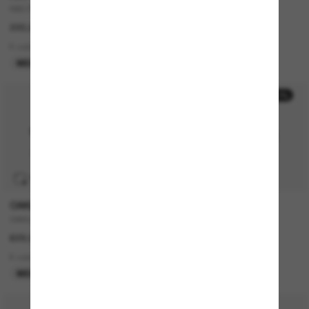
RB3768
AX2058S
220.00$
144.00$
6 colors
2 colors
MEILLEURE SÉLECTION
EN LIGNE SEULEMENT
-50%
TRANSITIONS
®
OAKLEY
POLO RALPH LAUREN
OAKLEY Meta HSTN
PH4167
629.00$
203.00$
101.50$
8 colors
1 colors
MEILLEURE SÉLECTION
DERNIÈRE CHANCE