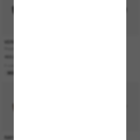
VERSACE
COACH
Biggie
CH563
468.00$
259.00$
129.50$
9 colors
1 colors
MEILLEURE SÉLECTION
DERNIÈRE CHANCE
RAY-BAN
ARMANI EXCHANGE