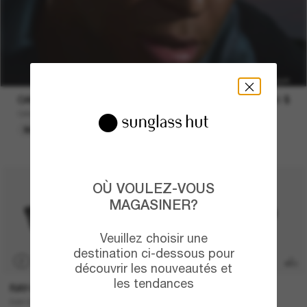
OAKLEY
679,00 $
OAKLEY Meta Vanguard
NOUVEAU
OÙ VOULEZ-VOUS
MAGASINER?
Veuillez choisir une
destination ci-dessous pour
P
TRANSITIONS
®
découvrir les nouveautés et
les tendances
RAY-BAN
RAY-BAN
RAY-BAN Meta Wayfarer
RAY-BAN Meta Wayfarer