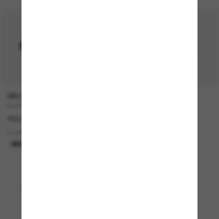
CELINE
TIFFANY & CO.
CL40235U
TF3077
750.00$
581.00$
3 colors
2 colors
MEILLEURE SÉLECTION
Affichage 1 - 24 sur 3815
Charger plus de lunettes de soleil