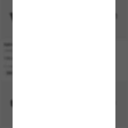
RAY-BAN
RAY-BAN
ZAYA Bio-Based
RB4420
199.00$
199.00$
4 colors
3 colors
EN LIGNE SEULEMENT
EN LIGNE SEULEMENT
P