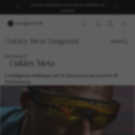
Livraison gratuite à domicile ou cueillette en
magasin
Oakley Meta Vanguard
Filters
NOUVEAUTÉ
Oakley Meta
L'intelligence athlétique est là. Découvrez les lunettes IA
Performance.