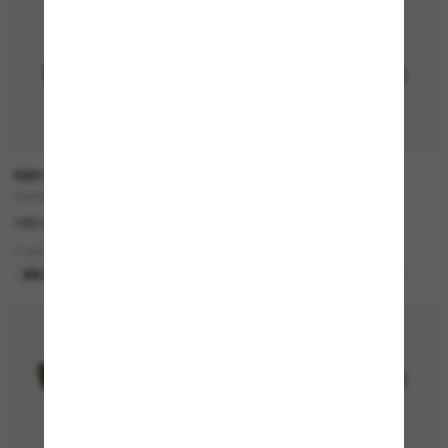
RAY-BAN
MIU MIU
Daddy-O
MU 04ZS
183.00$
635.00$
2 colors
5 colors
EN LIGNE SEULEMENT
MEILLEURE SÉLECTION