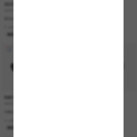
GUCCI
RAY-BAN
GG1660S
RB3928 By A$AP Rocky
510.00$
328.00$
2 colors
2 colors
MEILLEURE SÉLECTION
COLLABORATION
RAY-BAN
BURBERRY
RB4441D Bio-Based
BE4293
199.00$
348.00$
4 colors
2 colors
MEILLEURE SÉLECTION
EN LIGNE SEULEMENT