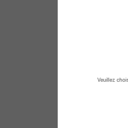
Veuillez cho