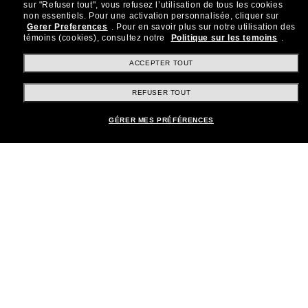
sur "Refuser tout", vous refusez l’utilisation de tous les cookies
Rejoignez la communauté
non essentiels.
Pour une activation personnalisée, cliquer sur
Gerer Preferences
.
Pour en savoir plus sur notre utilisation des
Sunglass Hut!
témoins (cookies), consultez notre
Politique sur les temoins
.
Abonnez-vous aux Sun Perks pour bénéficier d'un
accès exclusif aux dernières tendances, ventes et
ACCEPTER TOUT
offres spéciales.
REFUSER TOUT
Sabonner!
GÉRER MES PRÉFÉRENCES
Shopping en ligne
Brands
Informations