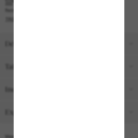
RAMASSAGE EN MAGASIN OU EN BOUTIQUE
Retrait gratuit disponible en 2 heures
TROUVER EN BOUTIQUE
Détails du produit
Taille et ajustement
Inclus avec votre commande
Expéditions et retours
Vous pourriez aussi aimer