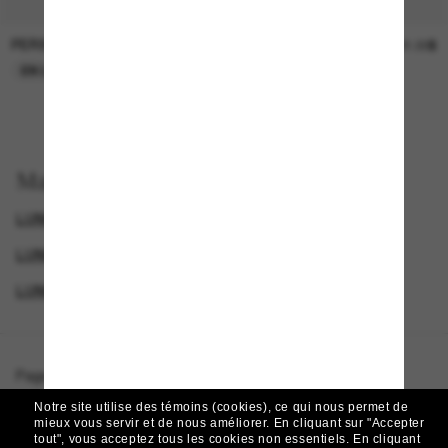
PERSOL
SUNGLASS HUT COLLECTION
47.00$
21.00$
EN LIGNE SEULEMENT
EN LIGNE SEULEMENT
Magasinez par
LUNETTES DE SOLEIL DE LUXE
GENDER
LUNETTES POUR FEMMES
LUNETTES DE SOLEIL LÉGENDAIRES
Page d'accueil
/
Moncler
/
Doppler
Notre site utilise des témoins (cookies), ce qui nous permet de
mieux vous servir et de nous améliorer.
En cliquant sur "Accepter
tout", vous acceptez tous les cookies non essentiels.
En cliquant