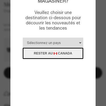
MAGASINER?
Moncler
Doppler
Veuillez choisir une
destination ci-dessous pour
découvrir les nouveautés et
Argent
MONTURE
les tendances
Bleu
VERRES
RESTER AU
CANADA
Ajouter au panier
LIVRAISON À DOMICILE