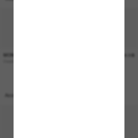
MONCLER
MONCLER
566.00$
566.00$
Doppler
ME4004 Alumni
Accessoires parfaits