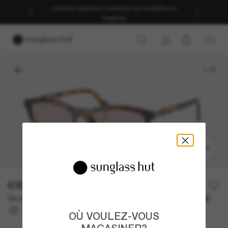
Livraison gratuite à domicile ou cueillette en
magasin
1
/
5
ESSAYEZ-LES
635.00$
Ou un financement sur 12 mois à partir de
avec
52,92 $
OÙ VOULEZ-VOUS