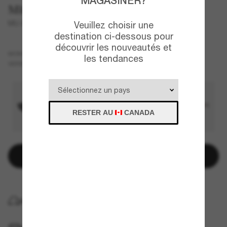
MAGASINER?
Miu Miu
MU A06S
Veuillez choisir une
destination ci-dessous pour
découvrir les nouveautés et
Écaille de tortue
MONTURE
les tendances
Rose
VERRES
RESTER AU
CANADA
Ajouter au panier
LIVRAISON À DOMICILE