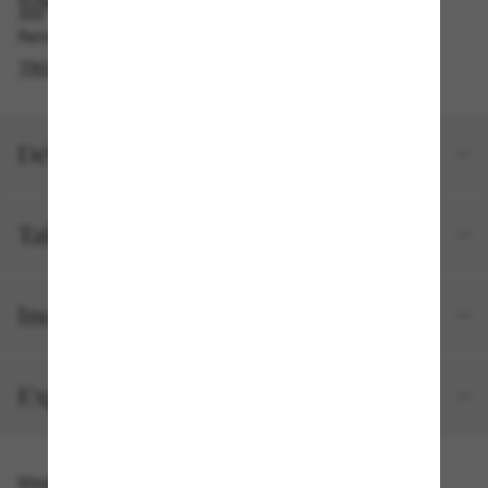
RAMASSAGE EN MAGASIN OU EN BOUTIQUE
Retrait gratuit disponible en 2 heures
TROUVER EN BOUTIQUE
Détails du produit
Taille et ajustement
Inclus avec votre commande
Expéditions et retours
Vous pourriez aussi aimer