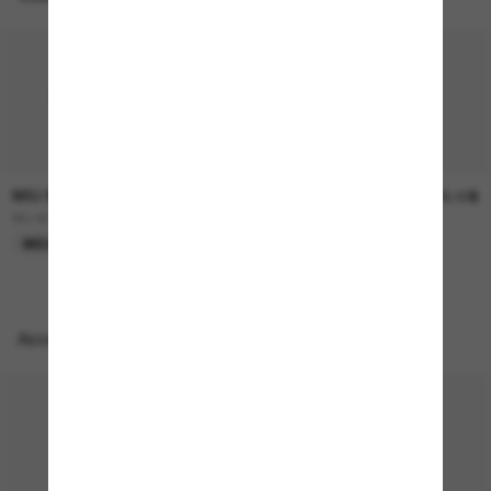
MIU MIU
MIU MIU
635.00$
635.00$
MU A06S
MU A04S
MEILLEURE SÉLECTION
EN LIGNE SEULEMENT
Accessoires parfaits