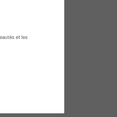
eautés et les