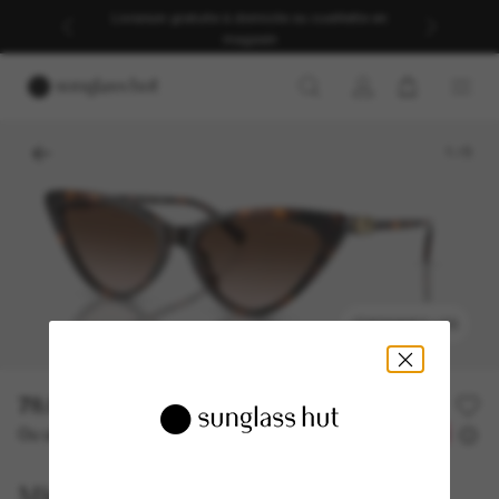
Livraison gratuite à domicile ou cueillette en
magasin
1
/
5
ESSAYEZ-LES
78.00$
156.00$
-50%
Ou un financement sur 12 mois à partir de
avec
6,50 $
Michael Kors