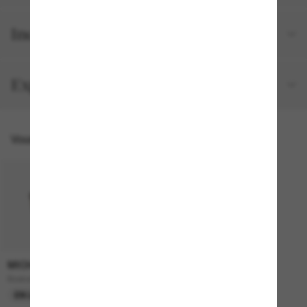
Inclus avec votre commande
Expéditions et retours
Vous pourriez aussi aimer
MICHAEL KORS
174.00$
Boston
EN LIGNE SEULEMENT