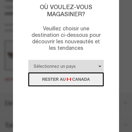
OÙ VOULEZ-VOUS
Harbour Island
MAGASINER?
DERNIÈRE CHANCE
UNIQUEMENT EN LIGNE
Écaille de tortue
MONTURE
Veuillez choisir une
Brun
VERRES
destination ci-dessous pour
découvrir les nouveautés et
les tendances
RESTER AU
CANADA
CE PRODUIT EST ÉPUISÉ.
Détails du produit
Taille et ajustement