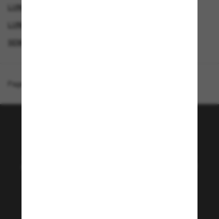
LUNETTES DE SOLEIL DE CRÉATEURS
LUNETTES POUR FEMMES
SEMAINE DU VENDREDI FOU – JUSQU’À -50%
Page d'accueil
/
Michael Kors
/
Harbour Island
Rejoignez la communauté
Sunglass Hut!
Abonnez-vous aux Sun Perks pour bénéficier d'un
accès exclusif aux dernières tendances, ventes et
offres spéciales.
Sabonner!