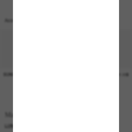
Accessoires parfaits
SUNGLASS HUT COLLECTION
SUNGLASS HUT COLLECTION
Prix en
21.00$
attente
EN LIGNE SEULEMENT
Magasinez par
LUNETTES MICHAEL KORS