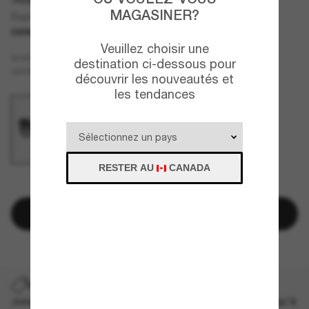
MAGASINER?
Baja
DERNIÈRE CHANCE
UNIQUEMENT EN LIGNE
Veuillez choisir une
Noir
MONTURE
destination ci-dessous pour
Gris
VERRES
découvrir les nouveautés et
les tendances
RESTER AU
CANADA
IL N'EN RESTE QUE QUELQUES-UNS!
Ajouter au panier
DERNIÈRE CHANCE
Jusqu'à -50% sur les styles démarqués sélectionnés. Jusqu'à