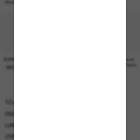
Accessoires parfaits
SUNGLASS HUT COLLECTION
SUNGLASS HUT COLLECTION
21.00$
Prix en
attente
EN LIGNE SEULEMENT
Magasinez par
PRESCRIPTION SUNGLASSES
LUNETTES DE SOLEIL DE CRÉATEURS
CYBERWEEKOFFER