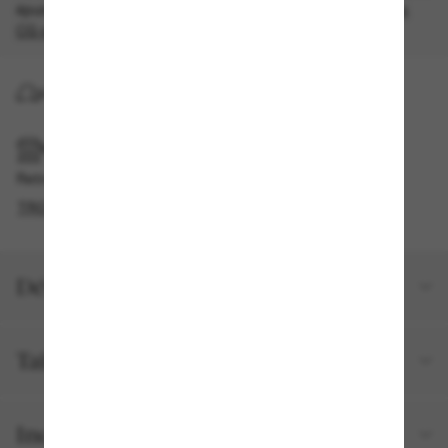
épuisement des stocks, quantités limitées disponibles.
Les
CG s'appliquent
.
LIVRAISON À DOMICILE
RAMASSAGE EN MAGASIN OU EN BOUTIQUE
Retrait gratuit disponible
TROUVER EN BOUTIQUE
Détails du produit
Taille et ajustement
Inclus avec votre commande