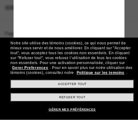
SEMAINE DU VENDREDI FOU – JUSQU’À -50%
Page d'accueil
/
Michael Kors
/
Baja
Notre site utilise des témoins (cookies), ce qui nous permet de
mieux vous servir et de nous améliorer.
En cliquant sur "Accepter
tout", vous acceptez tous les cookies non essentiels.
En cliquant
sur "Refuser tout", vous refusez l’utilisation de tous les cookies
Rejoignez la communauté
non essentiels.
Pour une activation personnalisée, cliquer sur
Gerer Preferences
.
Pour en savoir plus sur notre utilisation des
Sunglass Hut!
témoins (cookies), consultez notre
Politique sur les temoins
.
Abonnez-vous aux Sun Perks pour bénéficier d'un
accès exclusif aux dernières tendances, ventes et
ACCEPTER TOUT
offres spéciales.
REFUSER TOUT
Sabonner!
GÉRER MES PRÉFÉRENCES
Shopping en ligne