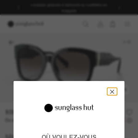
Livraison gratuite à domicile ou cueillette en
magasin
1
/
5
ESSAYEZ-LES
103.00$
206.00$
-50%
Ou un financement sur 12 mois à partir de
avec
8,58 $
Michael Kors
OÙ VOULEZ-VOUS