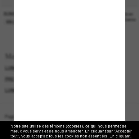
SUNGLASS HUT COLLECTION
SUNGLASS HUT COLLECTION
21.00$
Prix en
attente
EN LIGNE SEULEMENT
Magasinez par
LUNETTES MICHAEL KORS
SUNGLASSES BRANDS
PRESCRIPTION SUNGLASSES
LUNETTES DE SOLEIL DE CRÉATEURS
Page d'accueil
/
Michael Kors
/
Corsica
Notre site utilise des témoins (cookies), ce qui nous permet de
mieux vous servir et de nous améliorer.
En cliquant sur "Accepter
tout", vous acceptez tous les cookies non essentiels.
En cliquant