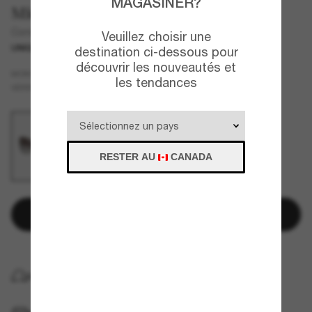
MAGASINER?
Michael Kors
Corsica
Veuillez choisir une
UNIQUEMENT EN LIGNE
destination ci-dessous pour
découvrir les nouveautés et
Or
MONTURE
les tendances
Gris
VERRES
RESTER AU
CANADA
Ajouter au panier
LIVRAISON À DOMICILE