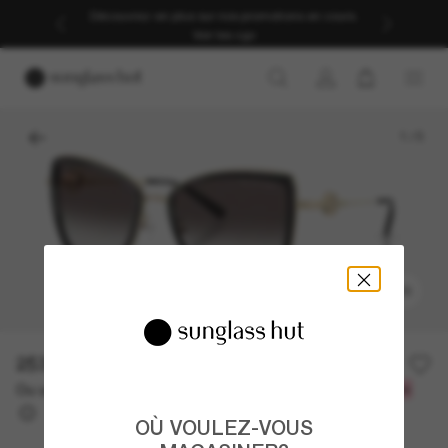
Découvrez-en plus sur nos promotions en cours.
Voir les cgv
1
/
5
ESSAYEZ-LES
253.00$
Ou un financement sur 12 mois à partir de
avec
21,08 $
OÙ VOULEZ-VOUS