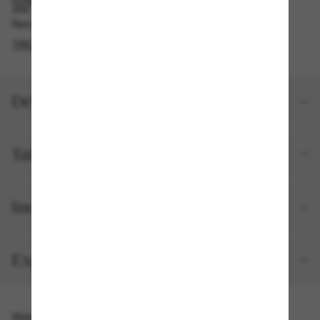
RAMASSAGE EN MAGASIN OU EN BOUTIQUE
Retrait gratuit disponible
TROUVER EN BOUTIQUE
Détails du produit
Taille et ajustement
Inclus avec votre commande
Expéditions et retours
Vous pourriez aussi aimer