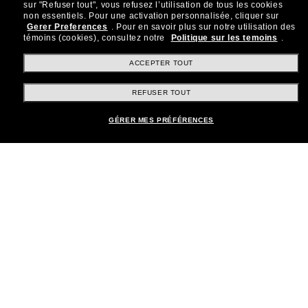
sur "Refuser tout", vous refusez l’utilisation de tous les cookies
Rejoignez la communauté
non essentiels.
Pour une activation personnalisée, cliquer sur
Gerer Preferences
.
Pour en savoir plus sur notre utilisation des
Sunglass Hut!
témoins (cookies), consultez notre
Politique sur les temoins
.
Abonnez-vous aux Sun Perks pour bénéficier d'un
accès exclusif aux dernières tendances, ventes et
ACCEPTER TOUT
offres spéciales.
REFUSER TOUT
Sabonner!
GÉRER MES PRÉFÉRENCES
Shopping en ligne
Brands
Informations