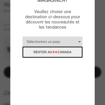
MAGASINER?
Maui Jim
Ano Nui
Veuillez choisir une
destination ci-dessous pour
découvrir les nouveautés et
Écaille de tortue
MONTURE
les tendances
Cuivre
Polarisant
VERRES
RESTER AU
CANADA
Ajouter au panier
LIVRAISON À DOMICILE