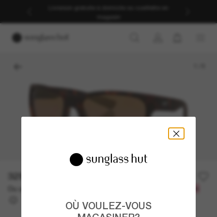
Livraison gratuite à domicile ou cueillette en
magasin
1
/
5
329.00$
Ou un financement sur 12 mois à partir de
avec
27,42 $
OÙ VOULEZ-VOUS