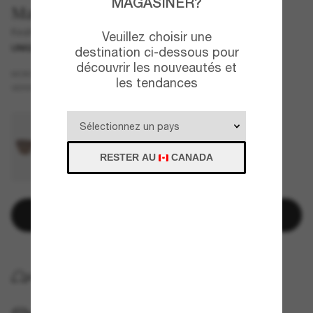
MAGASINER?
Maui Jim
Keahi
Veuillez choisir une
UNIQUEMENT EN LIGNE
destination ci-dessous pour
découvrir les nouveautés et
Noir
MONTURE
les tendances
Gris
Polarisant
VERRES
RESTER AU
CANADA
Ajouter au panier
LIVRAISON À DOMICILE