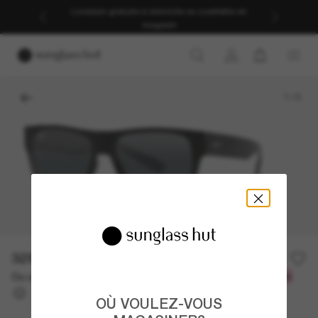
Livraison gratuite à domicile ou cueillette en
magasin
1
/
3
329.00$
Ou un financement sur 12 mois à partir de
avec
27,42 $
OÙ VOULEZ-VOUS