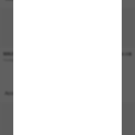
MAUI JIM
MAUI JIM
259.00$
239.00$
Hookipa
Pehu
EN LIGNE SEULEMENT
Accessoires parfaits