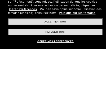
sur "Refuser tout", vous refusez l’utilisation de tous les cookies
Rejoignez la communauté
non essentiels.
Pour une activation personnalisée, cliquer sur
Gerer Preferences
.
Pour en savoir plus sur notre utilisation des
Sunglass Hut!
témoins (cookies), consultez notre
Politique sur les temoins
.
Abonnez-vous aux Sun Perks pour bénéficier d'un
accès exclusif aux dernières tendances, ventes et
ACCEPTER TOUT
offres spéciales.
REFUSER TOUT
Sabonner!
GÉRER MES PRÉFÉRENCES
Shopping en ligne
Brands
Informations