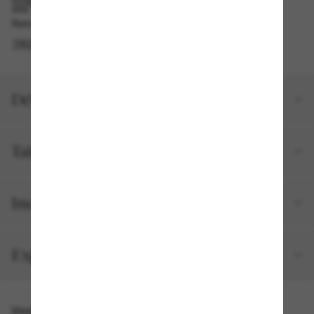
RAMASSAGE EN MAGASIN OU EN BOUTIQUE
Retrait gratuit disponible
TROUVER EN BOUTIQUE
Détails du produit
Taille et ajustement
Inclus avec votre commande
Expéditions et retours
Vous pourriez aussi aimer