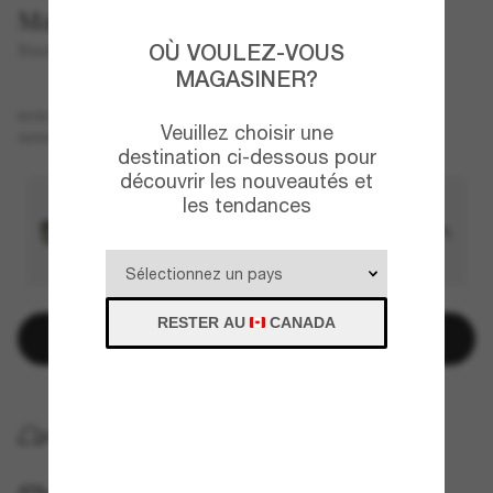
Maui Jim
OÙ VOULEZ-VOUS
Southern Cross
MAGASINER?
Brun
MONTURE
Veuillez choisir une
Vert
Polarisant
VERRES
destination ci-dessous pour
découvrir les nouveautés et
les tendances
RESTER AU
CANADA
Ajouter au panier
LIVRAISON À DOMICILE