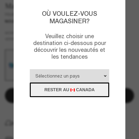
Maui Jim
OÙ VOULEZ-VOUS
Hookipa
MAGASINER?
NOUVEAU
Gris
MONTURE
Veuillez choisir une
Bleu
Polarisant
VERRES
destination ci-dessous pour
découvrir les nouveautés et
les tendances
RESTER AU
CANADA
Ajouter au panier
LIVRAISON À DOMICILE