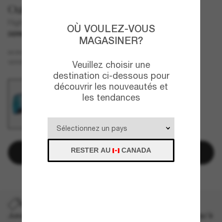
Oakley
Flight Tracker L Snow Goggles
OÙ VOULEZ-VOUS
DERNIÈRE CHANCE
UNIQUEMENT EN LIGNE
MAGASINER?
Bleu
MONTURE
Bleu
VERRES
Veuillez choisir une
destination ci-dessous pour
découvrir les nouveautés et
les tendances
RESTER AU
CANADA
Ajouter au panier
DERNIÈRE CHANCE
Jusqu'à -50% sur les styles démarqués sélectionnés. Jusqu'à