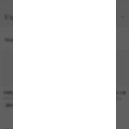
Expéditions et retours
Vous pourriez aussi aimer
OAKLEY
OAKLEY
240.00$
296.00$
OO7099 Fall Line L Snow Goggles
FLIGHT Deck™ L Snow Goggles
EN LIGNE SEULEMENT
EN LIGNE SEULEMENT