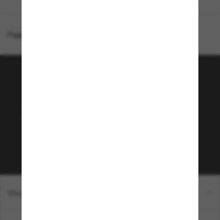
Page d'accueil
/
Oakley
/
Flight Tracker L Snow Goggles
Rejoignez la communauté
Sunglass Hut!
Abonnez-vous aux Sun Perks pour bénéficier d'un
accès exclusif aux dernières tendances, ventes et
offres spéciales.
Sabonner!
Shopping en ligne