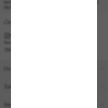
épuisement des stocks, quantités limitées disponibles.
Les
CG s'appliquent
.
LIVRAISON À DOMICILE
RAMASSAGE EN MAGASIN OU EN BOUTIQUE
Retrait gratuit disponible
TROUVER EN BOUTIQUE
Détails du produit
Taille et ajustement
Inclus avec votre commande