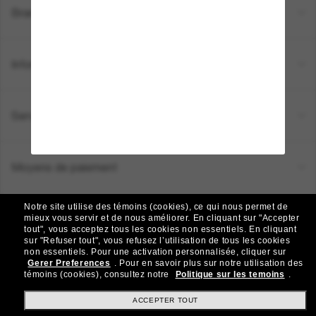
Brands
Informations
Service Client
Moyens de paiement
Notre site utilise des témoins (cookies), ce qui nous permet de
Emplacement:
Canada (FR)
mieux vous servir et de nous améliorer.
En cliquant sur "Accepter
tout", vous acceptez tous les cookies non essentiels.
En cliquant
sur "Refuser tout", vous refusez l’utilisation de tous les cookies
non essentiels.
Pour une activation personnalisée, cliquer sur
TOUS DROITS RÉSERVÉS © 2026 SUNGLASS HUT.
Gerer Preferences
.
Pour en savoir plus sur notre utilisation des
Les photos et images sur le site sont publiées à des fins d`illustration.
témoins (cookies), consultez notre
Politique sur les temoins
.
|
|
Politique de Confidentialité
Modalités
AdChoices
ACCEPTER TOUT