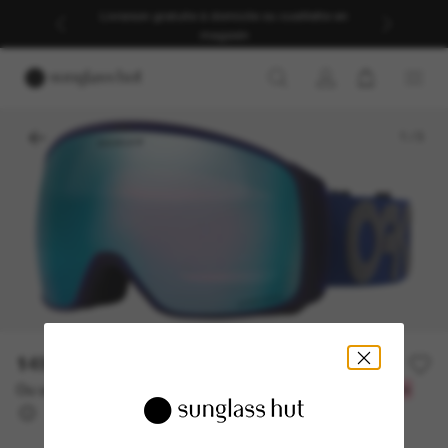
Livraison gratuite à domicile ou cueillette en
magasin
1
/
3
149.10$
213.00$
-30%
Ou un financement sur 12 mois à partir de
avec
12,42 $