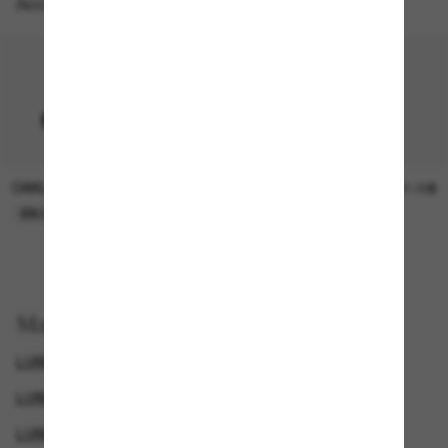
Accessoires parfaits
OAKLEY
SUNGLASS HUT COLLECTION
15.00$
21.00$
EN LIGNE SEULEMENT
EN LIGNE SEULEMENT
Magasinez par
LUNETTES DE SOLEIL SPORTIVES
LUNETTES POUR FEMMES
LUNETTES DE SOLEIL DE CRÉATEURS
GENDER