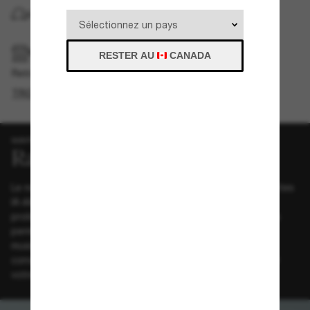
LIVRAISON À DOMICILE
RAMASSAGE EN MAGASIN OU EN BOUTIQUE
RESTER AU
CANADA
Retrait gratuit disponible en 2 heures
TROUVER EN BOUTIQUE
WAYFARER
Le nouveau Ray-Ban Meta. Découvrez une gamme de lunettes
IA élégantes et colorées avec une autonomie de batterie
prolongée et une caméra de meilleure qualité. Meta AI vous
permet de capturer les moments de la vie, contrôler votre
musique, passer des appels mains libres ou traduire vos
conversations en temps réel – le tout sans avoir à toucher
votre téléphone.