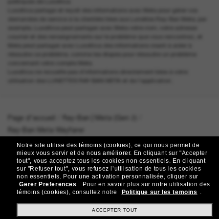
politiques de Luxottica.
Luxottica partage et reçoit des informations avec Meta pour gérer vos
demandes de service à la clientèle liées aux Lunettes Ray-Ban Meta; par
exemple, Luxottica peut partager avec Meta votre nom, votre adresse
courriel et des renseignements sur le problème que vous rencontrez, et
Meta peut partager avec Luxottica des informations visant à aider à
résoudre ce problème, comme les étapes pour résoudre un problème
concernant votre compte Meta.
Luxottica ne recueille pas d’informations directement liées à votre
utilisation des LUNETTES RAY-BAN META et de l’application.
Page d'accueil
/
Ray-Ban | Meta (Gen 2)
/
Ray-Ban Meta Wayfarer
Notre site utilise des témoins (cookies), ce qui nous permet de
mieux vous servir et de nous améliorer.
En cliquant sur "Accepter
tout", vous acceptez tous les cookies non essentiels.
En cliquant
sur "Refuser tout", vous refusez l’utilisation de tous les cookies
Rejoignez la communauté
non essentiels.
Pour une activation personnalisée, cliquer sur
Gerer Preferences
.
Pour en savoir plus sur notre utilisation des
Sunglass Hut!
témoins (cookies), consultez notre
Politique sur les temoins
.
Abonnez-vous aux Sun Perks pour bénéficier d'un
ACCEPTER TOUT
accès exclusif aux dernières tendances, ventes et