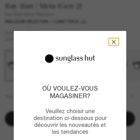
Ray-Ban | Meta (Gen 2)
Ray-Ban Meta Wayfarer
MEILLEURE SÉLECTION
LUNETTES IA
Noir
MONTURE
Vert
Transitions®
VERRES
OÙ VOULEZ-VOUS
MAGASINER?
TAILLE
Veuillez choisir une
destination ci-dessous pour
Ajouter au panier
découvrir les nouveautés et
les tendances