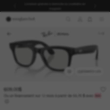
Livraison gratuite à domicile ou cueillette en
magasin
1
/
9
ESSAYEZ-LES
609.00$
Ou un financement sur 12 mois à partir de
avec
50,75 $