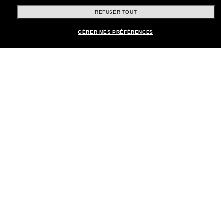
offres spéciales.
REFUSER TOUT
Sabonner!
GÉRER MES PRÉFÉRENCES
Shopping en ligne
Brands
Informations
Service Client
Moyens de paiement