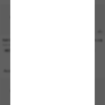
RAY-BAN
OAKLEY
519.00$
679.00$
RAY-BAN Meta Wayfarer
OAKLEY Meta Vanguard
META GEN 2
MEILLEURE SÉLECTION
Accessoires parfaits