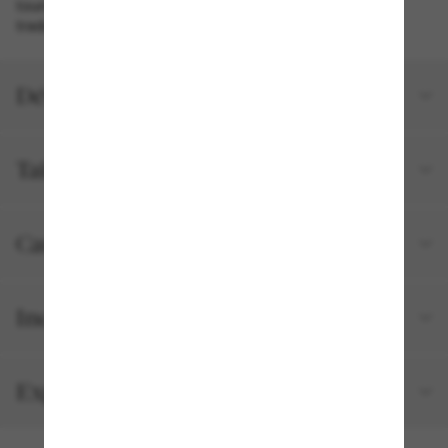
touristiques pendant vos voyages ou utiliser la
traduction en direct.(3)
Détails du produit
Taille et ajustement
Caractéristiques et technologie
Inclus avec votre commande
Expéditions et retours