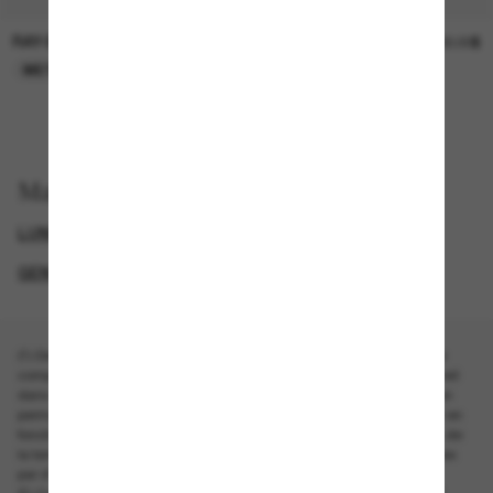
RAY-BAN
RAY-BAN
519.00$
30.00$
META GEN 2
EN LIGNE SEULEMENT
Magasinez par
LUNETTES RAY-BAN
EXCLUDEDFROMPROMOTION
GENDER
NOUVEAUTÉS
(1) Des conditions de température basse ou élevée peuvent affecter le
comportement ou la performance de l'appareil. L'utilisation de l'appareil
dans des conditions très chaudes ou très froides peut réduire de façon
permanente la durée de vie de la batterie. La performance peut varier en
fonction de l'emplacement de l'utilisateur, de la batterie de l'appareil, de
la température, de la connectivité Internet et des interférences causées
par d'autres appareils, ainsi que de nombreux autres facteurs.