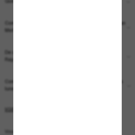
Que puis-je faire avec « Hey Meta »?
Comment dois-je nettoyer mes lunettes IA Ray-Ban
Meta?
De quoi ai-je besoin pour utiliser les lunettes IA
Ray-Ban Meta?
Comment prendre une photo ou une vidéo avec les
lunettes IA Ray-Ban Meta?
VOIR PLUS
Vous pourriez aussi aimer