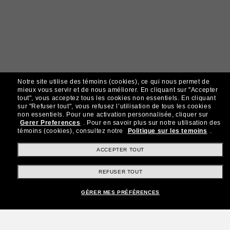
Notre site utilise des témoins (cookies), ce qui nous permet de
mieux vous servir et de nous améliorer.
En cliquant sur "Accepter
tout", vous acceptez tous les cookies non essentiels.
En cliquant
sur "Refuser tout", vous refusez l’utilisation de tous les cookies
non essentiels.
Pour une activation personnalisée, cliquer sur
Gerer Preferences
.
Pour en savoir plus sur notre utilisation des
témoins (cookies), consultez notre
Politique sur les temoins
.
ACCEPTER TOUT
REFUSER TOUT
GÉRER MES PRÉFÉRENCES