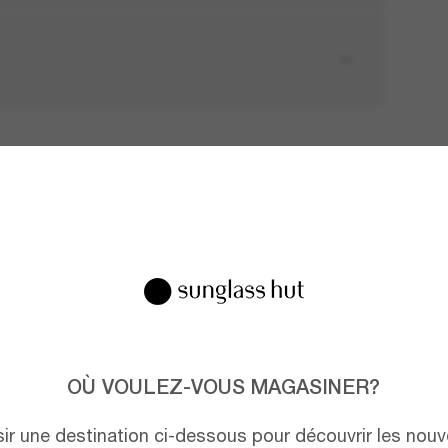
OÙ VOULEZ-VOUS MAGASINER?
isir une destination ci-dessous pour découvrir les nouv
690.00$
LOEWE