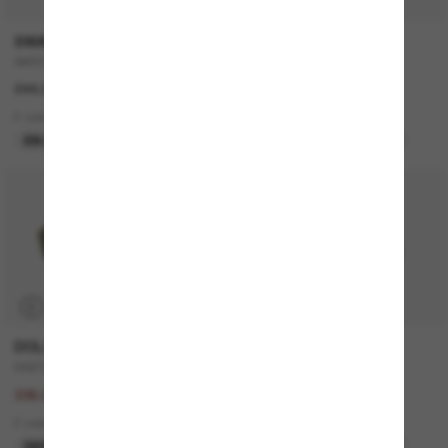
SWAROVSKI
MIU MIU
SK6042
MU A06S
244.00$
635.00$
2 colors
4 colors
EN LIGNE SEULEMENT
MEILLEURE SÉLECTION
-50%
P
DOLCE&GABBANA
CELINE
DG2303
CL40235U
672.00$
750.00$
336.00$
3 colors
2 colors
MEILLEURE SÉLECTION
DERNIÈRE CHANCE