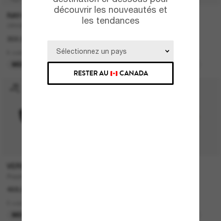
découvrir les nouveautés et
RAY-BAN
PRADA
les tendances
ORIGINAL Wayfarer Classic
PR 17WS
302.00$
671.00$
8 colors
13 colors
MEILLEURE SÉLECTION
MEILLEURE SÉLECTION
RESTER AU
CANADA
VERSACE
RAY-BAN
Biggie
RB3768
468.00$
220.00$
9 colors
6 colors
MEILLEURE SÉLECTION
MEILLEURE SÉLECTION