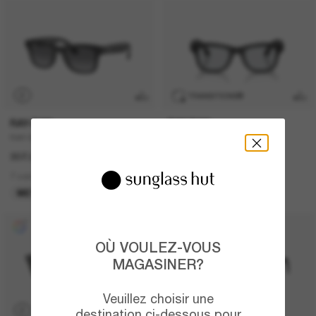
P
TRANSITIONS
®
RAY-BAN
RAY-BAN
RAY-BAN Meta Wayfarer
RAY-BAN Meta Wayfarer
307.00$
609.00$
7 colors
6 colors
META GEN 1
META GEN 2
OÙ VOULEZ-VOUS
MAGASINER?
Veuillez choisir une
P
destination ci-dessous pour