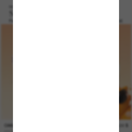
NOUVEAUTÉ
Solaires pour enfants
Parce que chaque enfant a son style de lunettes de soleil.
OAKLEY
129,00 $
HOLBROOK™ XXS (Youth Fit)