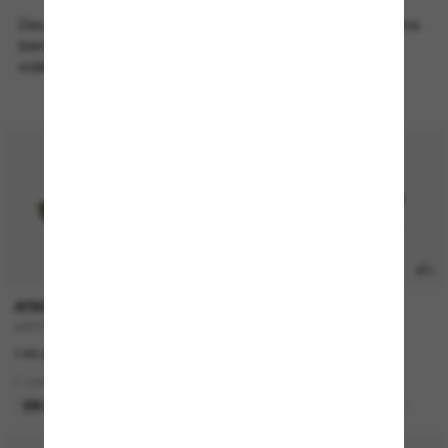
Des paires faites pour les journées ensoleillées, les opinions
bien arrêtées et les choix de tenue décidés de façon
indépendante.
TRANSITIONS
®
ARMANI EXCHANGE
OAKLEY
AX2058S
OAKLEY Meta HSTN
144.00$
629.00$
2 colors
8 colors
EN LIGNE SEULEMENT
MEILLEURE SÉLECTION