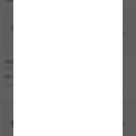
P
TIFFANY & CO.
RAY-BAN
TF3077
ZURI Bio-Based
581.00$
246.00$
2 colors
3 colors
MEILLEURE SÉLECTION