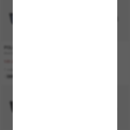
-50%
POLO RALPH LAUREN
RAY-BAN
PH4167
ZAYA Bio-Based
203.00$
199.00$
101.50$
4 colors
1 colors
EN LIGNE SEULEMENT
DERNIÈRE CHANCE