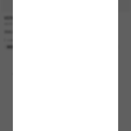
P
VERSACE
OAKLEY
VE4514D
Holbrook™
356.00$
283.00$
2 colors
12 colors
MEILLEURE SÉLECTION
MEILLEURE SÉLECTION
Affichage 1 - 24 sur 3844
Charger plus de lunettes de soleil