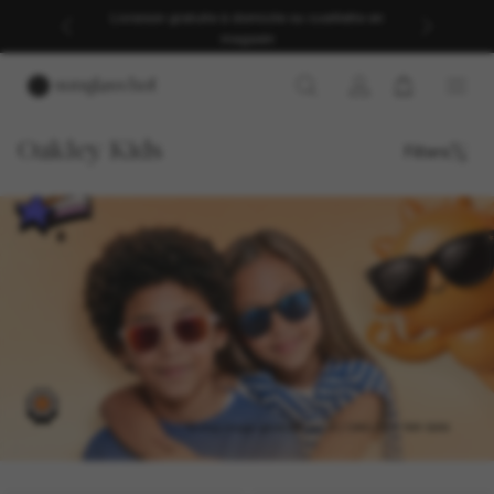
Livraison gratuite à domicile ou cueillette en
magasin
Oakley Kids
Filters
DE SUNGLASS HUT
PETITS, MAIS DÉJÀ PLEINS 
D’IDÉES
Des lunettes de soleil pour les enfants qui savent ce qu'ils
aiment avant vous.
*&nbsp;Image générée par IA | OAKLEY • RAY-BAN