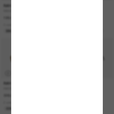
RAY-BAN
GUCCI
RB4420
GG1660S
199.00$
510.00$
3 colors
2 colors
EN LIGNE SEULEMENT
MEILLEURE SÉLECTION
P
RAY-BAN
RAY-BAN
RB3928 By A$AP Rocky
RB4441D Bio-Based
328.00$
199.00$
2 colors
4 colors
COLLABORATION
MEILLEURE SÉLECTION