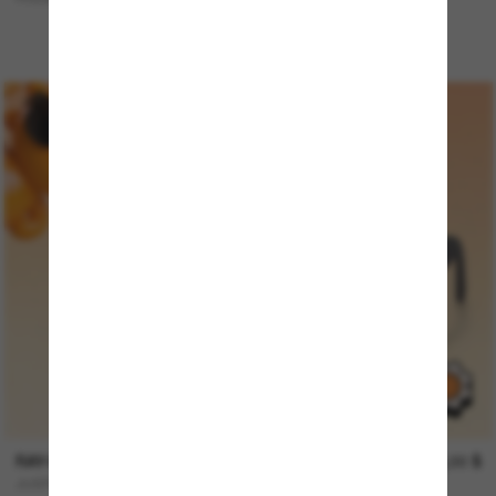
RAY-BAN
123,00 $
JUSTIN Kids