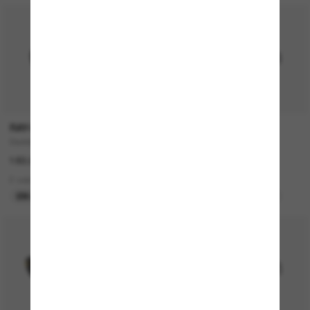
RAY-BAN
MIU MIU
Daddy-O
MU 04ZS
183.00$
635.00$
2 colors
5 colors
EN LIGNE SEULEMENT
MEILLEURE SÉLECTION