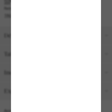
RAMASSAGE EN MAGASIN OU EN BOUTIQUE
Retrait gratuit disponible en 2 heures
TROUVER EN BOUTIQUE
Détails du produit
Taille et ajustement
Inclus avec votre commande
Expéditions et retours
Accessoires parfaits