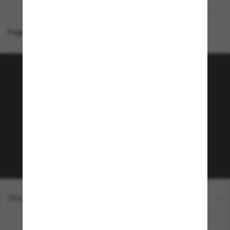
Page d'accueil
/
Gucci
/
GG1979SK
Rejoignez la communauté
Sunglass Hut!
Abonnez-vous aux Sun Perks pour bénéficier d'un
accès exclusif aux dernières tendances, ventes et
offres spéciales.
Sabonner!
Shopping en ligne