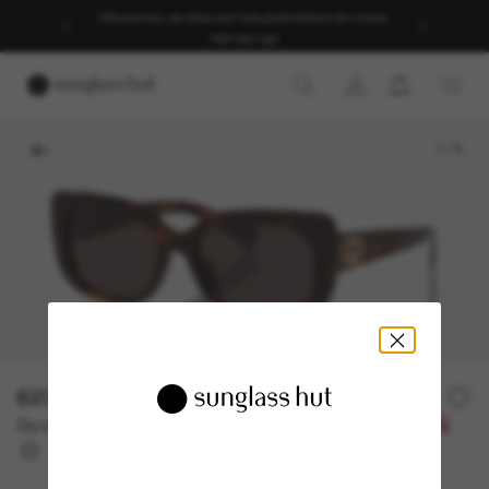
Découvrez-en plus sur nos promotions en cours.
Voir les cgv
1
/
5
620.00$
Ou un financement sur 12 mois à partir de
avec
51,67 $