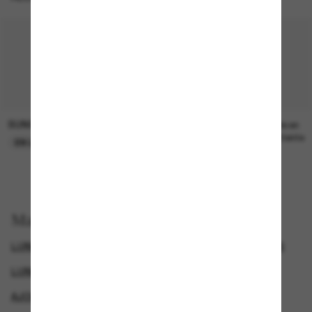
SUNGLASS HUT COLLECTION
SUNGLASS HUT COLLECTION
21.00$
Prix en
attente
EN LIGNE SEULEMENT
Magasinez par
LUNETTES DE SOLEIL DE CRÉATEURS
SPECIALDEALS
LUNETTES GUCCI
AJOUTEZ UNE PAIRE ET ÉCONOMISEZ