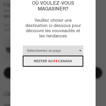
OÙ VOULEZ-VOUS
Gucci
MAGASINER?
GG1979SK
NOUVEAU
Veuillez choisir une
destination ci-dessous pour
Écaille de tortue
MONTURE
Gris
VERRES
découvrir les nouveautés et
les tendances
RESTER AU
CANADA
Ajouter au panier
LIVRAISON À DOMICILE