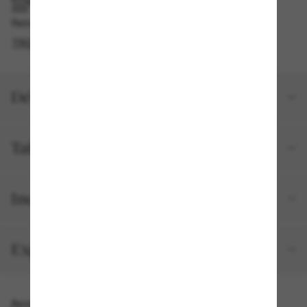
RAMASSAGE EN MAGASIN OU EN BOUTIQUE
Retrait gratuit disponible
TROUVER EN BOUTIQUE
Détails du produit
Taille et ajustement
Inclus avec votre commande
Expéditions et retours
Accessoires parfaits