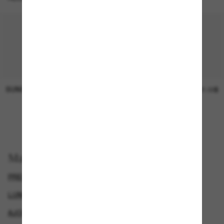
SUNGLASS HUT COLLECTION
SUNGLASS HUT COLLECTION
Prix en
21.00$
attente
EN LIGNE SEULEMENT
Magasinez par
PRESCRIPTION SUNGLASSES
SPECIALDEALS
LUNETTES DE SOLEIL DE CRÉATEURS
AJOUTEZ UNE PAIRE ET ÉCONOMISEZ