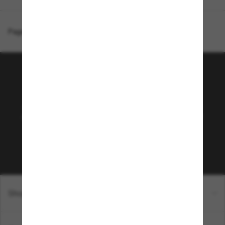
Page d'accueil
/
Gucci
/
GG1517S
Rejoignez la communauté
Sunglass Hut!
Abonnez-vous aux Sun Perks pour bénéficier d'un
accès exclusif aux dernières tendances, ventes et
offres spéciales.
Sabonner!
Shopping en ligne