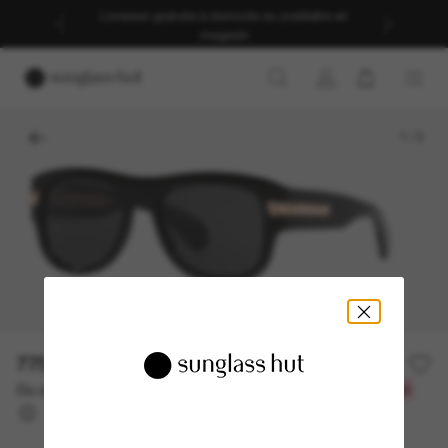
Livraison gratuite à domicile ou cueillette en
magasin
1
/
3
775.00$
Ou un financement sur 12 mois à partir de
avec
64,58 $