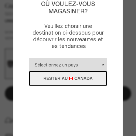
OÙ VOULEZ-VOUS
Gucci
MAGASINER?
GG1517S
UNIQUEMENT EN LIGNE
Veuillez choisir une
destination ci-dessous pour
Noir
MONTURE
Gris
VERRES
découvrir les nouveautés et
les tendances
RESTER AU
CANADA
Ajouter au panier
LIVRAISON À DOMICILE