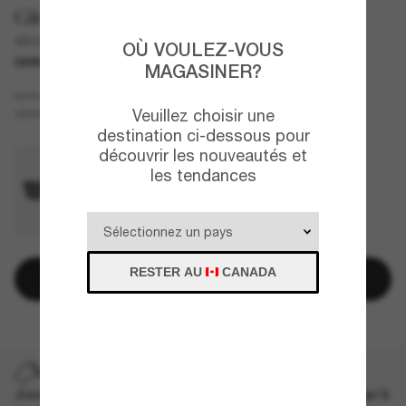
Giorgio Armani
AR8218
OÙ VOULEZ-VOUS
DERNIÈRE CHANCE
UNIQUEMENT EN LIGNE
MAGASINER?
Écaille de tortue
MONTURE
Veuillez choisir une
Vert
VERRES
destination ci-dessous pour
découvrir les nouveautés et
les tendances
RESTER AU
CANADA
Ajouter au panier
DERNIÈRE CHANCE
Jusqu'à -50% sur les styles démarqués sélectionnés. Jusqu'à