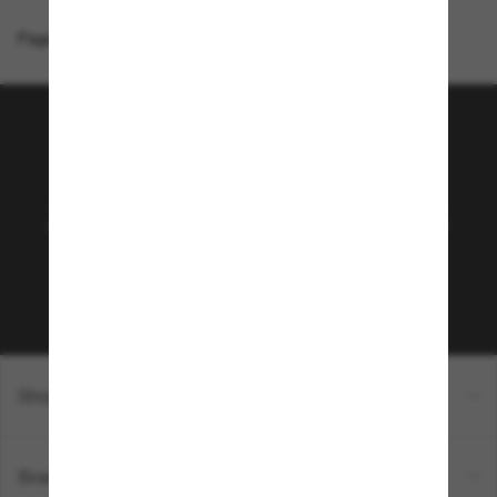
Page d'accueil
/
Giorgio Armani
/
AR8218
Rejoignez la communauté
Sunglass Hut!
Abonnez-vous aux Sun Perks pour bénéficier d'un
accès exclusif aux dernières tendances, ventes et
offres spéciales.
Sabonner!
Shopping en ligne
Brands