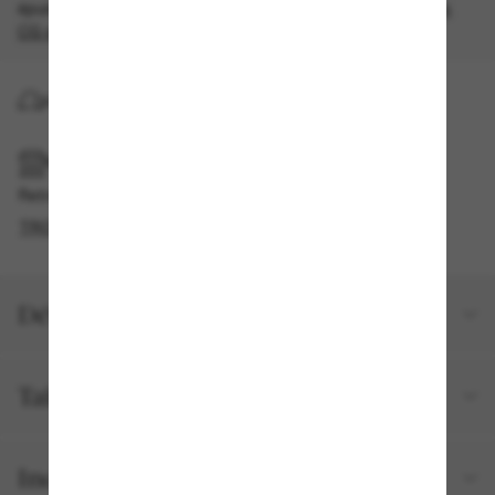
épuisement des stocks, quantités limitées disponibles.
Les
CG s'appliquent
.
LIVRAISON À DOMICILE
RAMASSAGE EN MAGASIN OU EN BOUTIQUE
Retrait gratuit disponible
TROUVER EN BOUTIQUE
Détails du produit
Taille et ajustement
Inclus avec votre commande