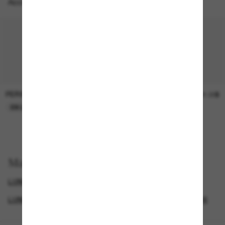
Accessoires parfaits
PERSOL
SUNGLASS HUT COLLECTION
47.00$
21.00$
EN LIGNE SEULEMENT
EN LIGNE SEULEMENT
Magasinez par
LUNETTES DE SOLEIL DE CRÉATEURS
GENDER
LUNETTES DE SOLEIL DE LUXE
SUNGLASSES BRANDS