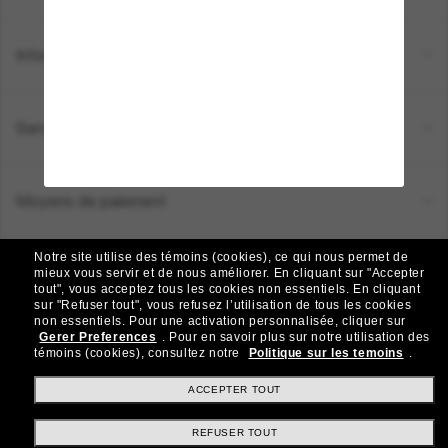
Informations
Service Client
Moyens de paiement
Notre site utilise des témoins (cookies), ce qui nous permet de
Emplacement:
Canada (FR)
mieux vous servir et de nous améliorer.
En cliquant sur "Accepter
tout", vous acceptez tous les cookies non essentiels.
En cliquant
sur "Refuser tout", vous refusez l’utilisation de tous les cookies
non essentiels.
Pour une activation personnalisée, cliquer sur
TOUS DROITS RÉSERVÉS © 2026 SUNGLASS HUT.
Gerer Preferences
.
Pour en savoir plus sur notre utilisation des
Les photos et images sur le site sont publiées à des fins d`illustration.
témoins (cookies), consultez notre
Politique sur les temoins
.
|
|
Politique de Confidentialité
Modalités
AdChoices
ACCEPTER TOUT
REFUSER TOUT