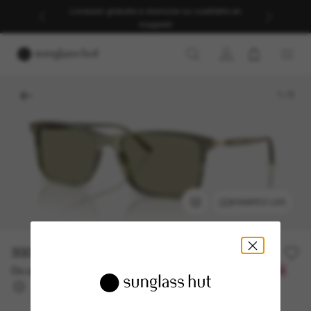
Livraison gratuite à domicile ou cueillette en
magasin
1
/
5
ESSAYEZ-LES
333.90$
477.00$
-30%
Ou un financement sur 12 mois à partir de
avec
27,82 $