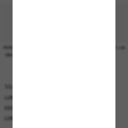
PERSOL
SUNGLASS HUT COLLECTION
47.00$
21.00$
EN LIGNE SEULEMENT
EN LIGNE SEULEMENT
Magasinez par
LUNETTES GIORGIO ARMANI
EXCLUDEDFROMPROMOTION
LUNETTES DE SOLEIL DE LUXE
GENDER