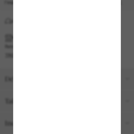
l'expédition accélérée gratuite.
Les modalités s'appliquent
.
LIVRAISON À DOMICILE
RAMASSAGE EN MAGASIN OU EN BOUTIQUE
Retrait gratuit disponible en 2 heures
TROUVER EN BOUTIQUE
Détails du produit
Taille et ajustement
Inclus avec votre commande