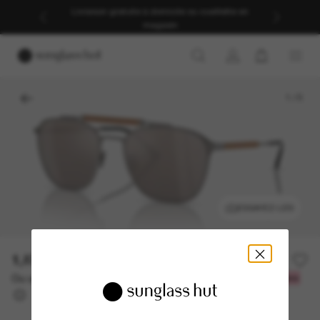
Livraison gratuite à domicile ou cueillette en
magasin
1
/
5
ESSAYEZ-LES
1,877.00$
Ou un financement sur 12 mois à partir de
avec
156,42 $