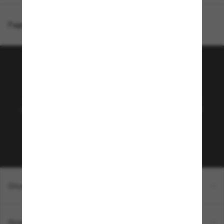
Page d'accueil
/
Giorgio Armani
/
AR6149
Rejoignez la communauté
Sunglass Hut!
Abonnez-vous aux Sun Perks pour bénéficier d'un
accès exclusif aux dernières tendances, ventes et
offres spéciales.
Sabonner!
Shopping en ligne
Brands