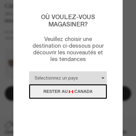
Giorgio Armani
AR6149
OÙ VOULEZ-VOUS
EXCLUSIVITÉ
MAGASINER?
Gris
MONTURE
Gris
Veuillez choisir une
VERRES
destination ci-dessous pour
découvrir les nouveautés et
les tendances
RESTER AU
CANADA
Ajouter au panier
PROMO SUR LES EXPÉDITIONS
Commandez un style exceptionnel et profitez maintenant de