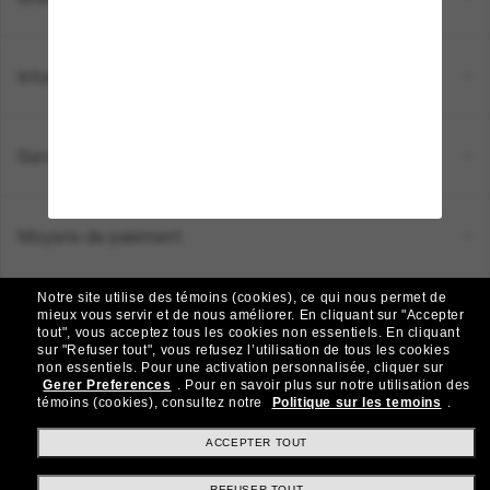
Informations
Service Client
Moyens de paiement
Notre site utilise des témoins (cookies), ce qui nous permet de
Emplacement:
Canada (FR)
mieux vous servir et de nous améliorer.
En cliquant sur "Accepter
tout", vous acceptez tous les cookies non essentiels.
En cliquant
sur "Refuser tout", vous refusez l’utilisation de tous les cookies
non essentiels.
Pour une activation personnalisée, cliquer sur
TOUS DROITS RÉSERVÉS © 2026 SUNGLASS HUT.
Gerer Preferences
.
Pour en savoir plus sur notre utilisation des
Les photos et images sur le site sont publiées à des fins d`illustration.
témoins (cookies), consultez notre
Politique sur les temoins
.
|
|
Politique de Confidentialité
Modalités
AdChoices
ACCEPTER TOUT
REFUSER TOUT