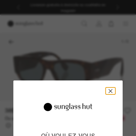
Livraison gratuite à domicile ou cueillette en
magasin
1
/
5
385.00$
550.00$
-30%
Ou un financement sur 12 mois à partir de
avec
32,08 $
OÙ VOULEZ-VOUS