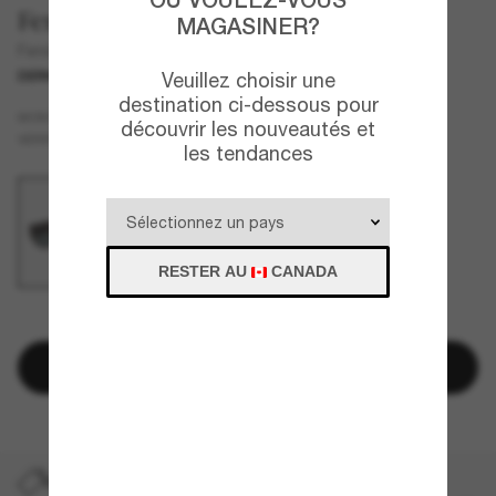
Fendi
MAGASINER?
Fendi Diagonal FE40156I
Veuillez choisir une
DERNIÈRE CHANCE
UNIQUEMENT EN LIGNE
destination ci-dessous pour
Écaille de tortue
MONTURE
découvrir les nouveautés et
Vert
VERRES
les tendances
RESTER AU
CANADA
IL N'EN RESTE QUE QUELQUES-UNS!
Ajouter au panier
DERNIÈRE CHANCE