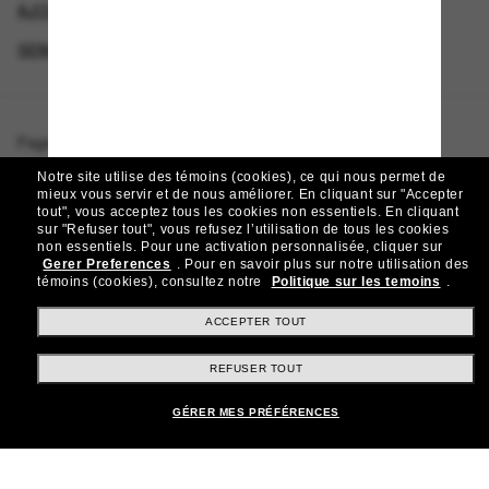
AJOUTEZ UNE PAIRE ET ÉCONOMISEZ
SEMAINE DU VENDREDI FOU – JUSQU’À -50%
Page d'accueil
/
Fendi
/
Fendi Diagonal FE40156I
Notre site utilise des témoins (cookies), ce qui nous permet de
mieux vous servir et de nous améliorer.
En cliquant sur "Accepter
tout", vous acceptez tous les cookies non essentiels.
En cliquant
sur "Refuser tout", vous refusez l’utilisation de tous les cookies
Rejoignez la communauté
non essentiels.
Pour une activation personnalisée, cliquer sur
Gerer Preferences
.
Pour en savoir plus sur notre utilisation des
Sunglass Hut!
témoins (cookies), consultez notre
Politique sur les temoins
.
Abonnez-vous aux Sun Perks pour bénéficier d'un
accès exclusif aux dernières tendances, ventes et
ACCEPTER TOUT
offres spéciales.
REFUSER TOUT
Sabonner!
GÉRER MES PRÉFÉRENCES