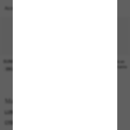
Accessoires parfaits
SUNGLASS HUT COLLECTION
SUNGLASS HUT COLLECTION
21.00$
Prix en
attente
EN LIGNE SEULEMENT
Magasinez par
LUNETTES DE SOLEIL DE CRÉATEURS
CYBERWEEKOFFER