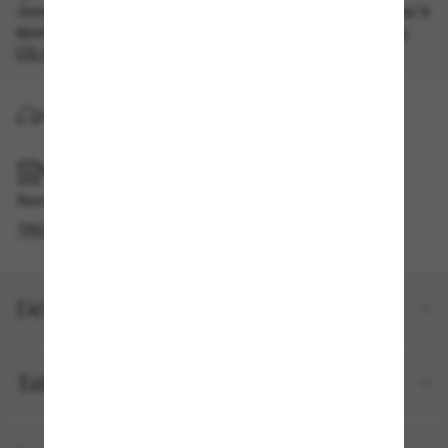
Jusqu'à -50% sur les styles démarqués sélectionnés. Jusqu'à
épuisement des stocks, quantités limitées disponibles.
Les
CG s'appliquent
.
LIVRAISON À DOMICILE
RAMASSAGE EN MAGASIN OU EN BOUTIQUE
Retrait gratuit disponible
TROUVER EN BOUTIQUE
Détails du produit
Taille et ajustement