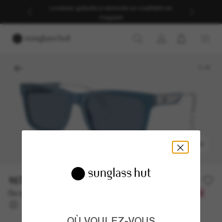
Livraison gratuite à domicile ou cueillette en
magasin
1
/
5
ESSAYEZ-LES
167.30$
239.00$
-30%
Ou un financement sur 12 mois à partir de
avec
13,94 $
OÙ VOULEZ-VOUS