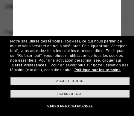
CYBERWEEKOFFER
Page d'accueil
/
Emporio Armani
/
EA4224
Notre site utilise des témoins (cookies), ce qui nous permet de
mieux vous servir et de nous améliorer.
En cliquant sur "Accepter
tout", vous acceptez tous les cookies non essentiels.
En cliquant
sur "Refuser tout", vous refusez l’utilisation de tous les cookies
Rejoignez la communauté
non essentiels.
Pour une activation personnalisée, cliquer sur
Gerer Preferences
.
Pour en savoir plus sur notre utilisation des
Sunglass Hut!
témoins (cookies), consultez notre
Politique sur les temoins
.
Abonnez-vous aux Sun Perks pour bénéficier d'un
accès exclusif aux dernières tendances, ventes et
ACCEPTER TOUT
offres spéciales.
REFUSER TOUT
Sabonner!
GÉRER MES PRÉFÉRENCES
Shopping en ligne