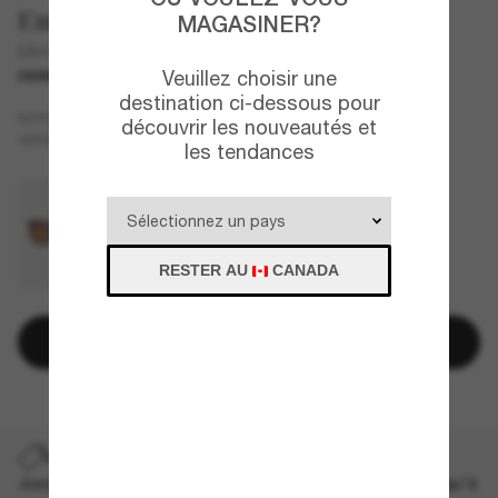
Emporio Armani
MAGASINER?
EA4224
Veuillez choisir une
DERNIÈRE CHANCE
UNIQUEMENT EN LIGNE
destination ci-dessous pour
Bleu
MONTURE
découvrir les nouveautés et
Bleu
VERRES
les tendances
RESTER AU
CANADA
Ajouter au panier
DERNIÈRE CHANCE
Jusqu'à -50% sur les styles démarqués sélectionnés. Jusqu'à