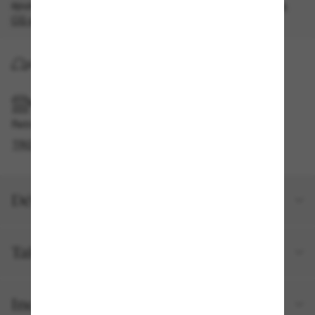
épuisement des stocks, quantités limitées disponibles.
Les
CG s'appliquent
.
LIVRAISON À DOMICILE
RAMASSAGE EN MAGASIN OU EN BOUTIQUE
Retrait gratuit disponible
TROUVER EN BOUTIQUE
Détails du produit
Taille et ajustement
Inclus avec votre commande