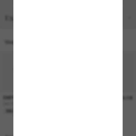
Expéditions et retours
Vous pourriez aussi aimer
EMPORIO ARMANI
EMPORIO ARMANI
275.00$
238.00$
EA2162
EA4176
EN LIGNE SEULEMENT
EN LIGNE SEULEMENT