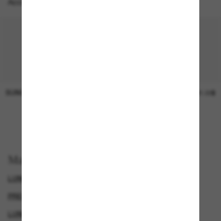
Accessoires parfaits
SUNGLASS HUT COLLECTION
SUNGLASS HUT COLLECTION
Prix en
21.00$
attente
EN LIGNE SEULEMENT
Magasinez par
LUNETTES EMPORIO ARMANI
PRESCRIPTION SUNGLASSES
LUNETTES DE SOLEIL DE CRÉATEURS