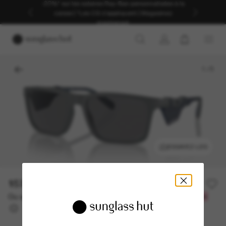
-20%* sur les solaires Ray-Ban personnalisées à la
caisse | *Les CG s'appliquent | Magasinez
maintenant
1
/
5
ESSAYEZ-LES
153.50$
307.00$
-50%
Ou un financement sur 12 mois à partir de
avec
12,79 $