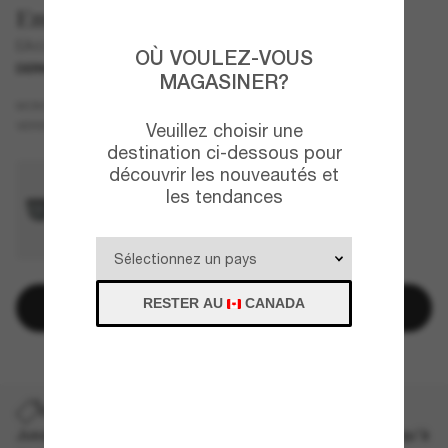
Emporio Armani
EA4219
OÙ VOULEZ-VOUS
DERNIÈRE CHANCE
UNIQUEMENT EN LIGNE
MAGASINER?
Gris
MONTURE
Gris
Polarisant
VERRES
Veuillez choisir une
destination ci-dessous pour
découvrir les nouveautés et
les tendances
RESTER AU
CANADA
Ajouter au panier
DERNIÈRE CHANCE
Jusqu'à -50% sur les styles démarqués sélectionnés. Jusqu'à