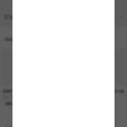
Expéditions et retours
Vous pourriez aussi aimer
EMPORIO ARMANI
EMPORIO ARMANI
275.00$
308.00$
EA2162
EA4267U
EN LIGNE SEULEMENT
EN LIGNE SEULEMENT