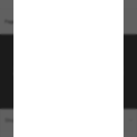
Page d'accueil
/
Emporio Armani
/
EA4219
Rejoignez la communauté
Sunglass Hut!
Abonnez-vous aux Sun Perks pour bénéficier d'un
accès exclusif aux dernières tendances, ventes et
offres spéciales.
Sabonner!
Shopping en ligne