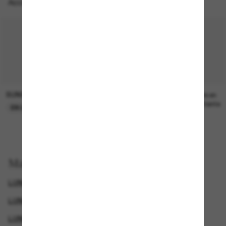
Accessoires parfaits
SUNGLASS HUT COLLECTION
SUNGLASS HUT COLLECTION
21.00$
Prix en
attente
EN LIGNE SEULEMENT
Magasinez par
LUNETTES EMPORIO ARMANI
LUNETTES DE SOLEIL DE CRÉATEURS
LUNETTES DE SOLEIL SPORTIVES
GENDER