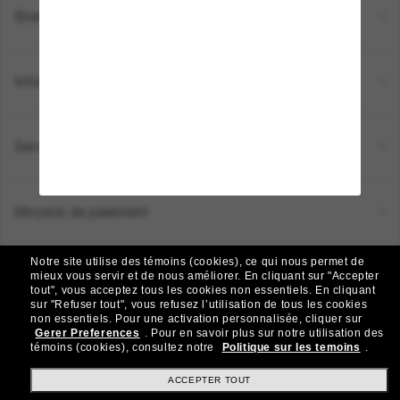
Brands
Informations
Service Client
Moyens de paiement
Notre site utilise des témoins (cookies), ce qui nous permet de
Emplacement:
Canada (FR)
mieux vous servir et de nous améliorer.
En cliquant sur "Accepter
tout", vous acceptez tous les cookies non essentiels.
En cliquant
sur "Refuser tout", vous refusez l’utilisation de tous les cookies
non essentiels.
Pour une activation personnalisée, cliquer sur
TOUS DROITS RÉSERVÉS © 2026 SUNGLASS HUT.
Gerer Preferences
.
Pour en savoir plus sur notre utilisation des
Les photos et images sur le site sont publiées à des fins d`illustration.
témoins (cookies), consultez notre
Politique sur les temoins
.
|
|
Politique de Confidentialité
Modalités
AdChoices
ACCEPTER TOUT