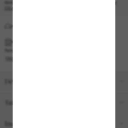
épuisement des stocks, quantités limitées disponibles.
Les
CG s'appliquent
.
LIVRAISON À DOMICILE
RAMASSAGE EN MAGASIN OU EN BOUTIQUE
Retrait gratuit disponible
TROUVER EN BOUTIQUE
Détails du produit
Taille et ajustement
Inclus avec votre commande