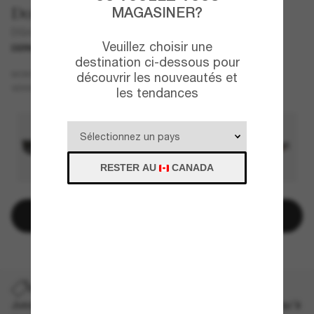
Dolce&Gabbana
MAGASINER?
DG4479
Veuillez choisir une
DERNIÈRE CHANCE
EXCLUSIVITÉ
destination ci-dessous pour
Rouge
MONTURE
découvrir les nouveautés et
Brun
VERRES
les tendances
RESTER AU
CANADA
Ajouter au panier
DERNIÈRE CHANCE
Jusqu'à -50% sur les styles démarqués sélectionnés. Jusqu'à