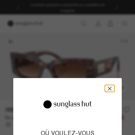
Livraison gratuite à domicile ou cueillette en
magasin
1
/
5
ESSAYEZ-LES
385.70$
551.00$
-30%
Ou un financement sur 12 mois à partir de
avec
32,14 $
OÙ VOULEZ-VOUS