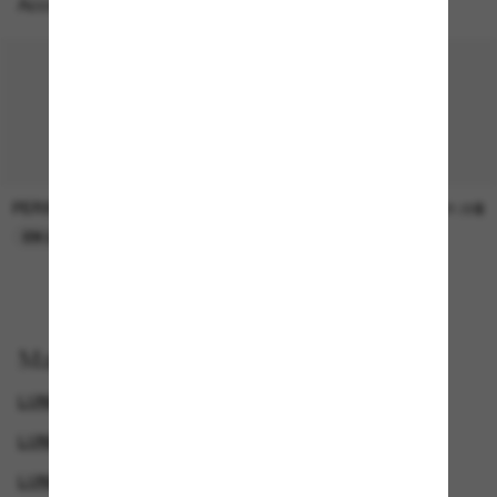
Accessoires parfaits
PERSOL
SUNGLASS HUT COLLECTION
47.00$
21.00$
EN LIGNE SEULEMENT
EN LIGNE SEULEMENT
Magasinez par
LUNETTES DOLCE & GABBANA
LUNETTES DE SOLEIL DE CRÉATEURS
LUNETTES DOLCE & GABBANA
CYBERWEEKOFFER