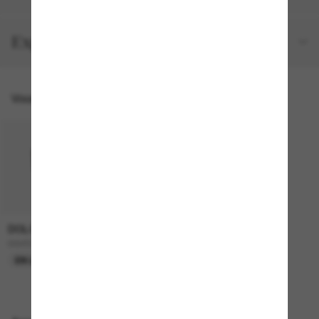
Expéditions et retours
Vous pourriez aussi aimer
DOLCE&GABBANA
1,995.00$
DG4524B
EN LIGNE SEULEMENT