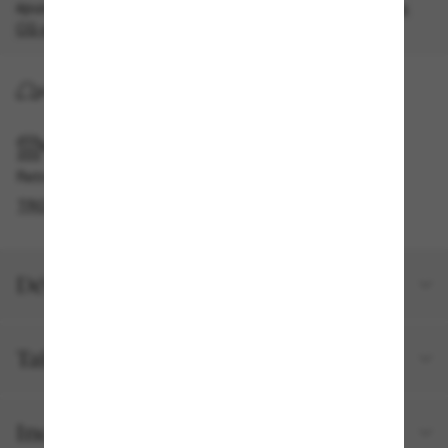
épuisement des stocks, quantités limitées disponibles.
Les
CG s'appliquent
.
LIVRAISON À DOMICILE
RAMASSAGE EN MAGASIN OU EN BOUTIQUE
Retrait gratuit disponible en 2 heures
TROUVER EN BOUTIQUE
Détails du produit
Taille et ajustement
Inclus avec votre commande