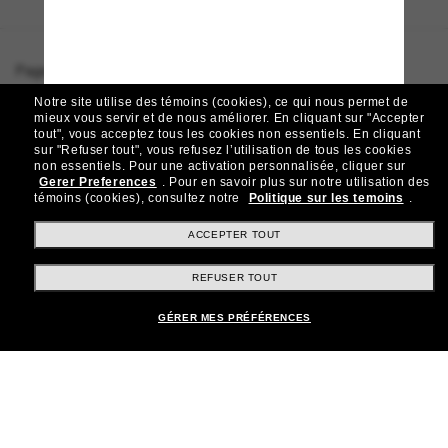
Page d'accueil
/
Dolce&Gabbana
/
DG4479
Notre site utilise des témoins (cookies), ce qui nous permet de
mieux vous servir et de nous améliorer.
En cliquant sur "Accepter
tout", vous acceptez tous les cookies non essentiels.
En cliquant
sur "Refuser tout", vous refusez l’utilisation de tous les cookies
Rejoignez la communauté
non essentiels.
Pour une activation personnalisée, cliquer sur
Gerer Preferences
.
Pour en savoir plus sur notre utilisation des
Sunglass Hut!
témoins (cookies), consultez notre
Politique sur les temoins
.
Abonnez-vous aux Sun Perks pour bénéficier d'un
accès exclusif aux dernières tendances, ventes et
ACCEPTER TOUT
offres spéciales.
REFUSER TOUT
Sabonner!
GÉRER MES PRÉFÉRENCES
Shopping en ligne