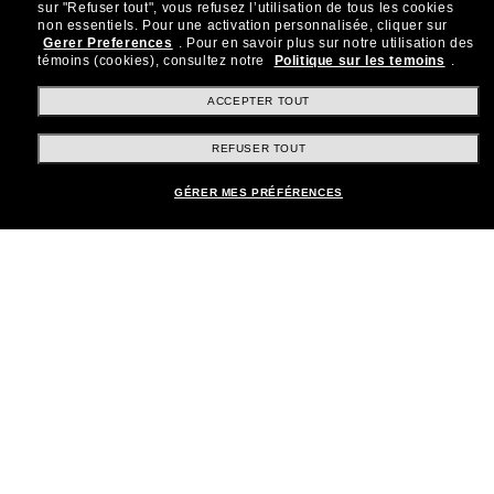
sur "Refuser tout", vous refusez l’utilisation de tous les cookies
Rejoignez la communauté
non essentiels.
Pour une activation personnalisée, cliquer sur
Gerer Preferences
.
Pour en savoir plus sur notre utilisation des
Sunglass Hut!
témoins (cookies), consultez notre
Politique sur les temoins
.
Abonnez-vous aux Sun Perks pour bénéficier d'un
accès exclusif aux dernières tendances, ventes et
ACCEPTER TOUT
offres spéciales.
REFUSER TOUT
Sabonner!
GÉRER MES PRÉFÉRENCES
Shopping en ligne
Brands
Informations