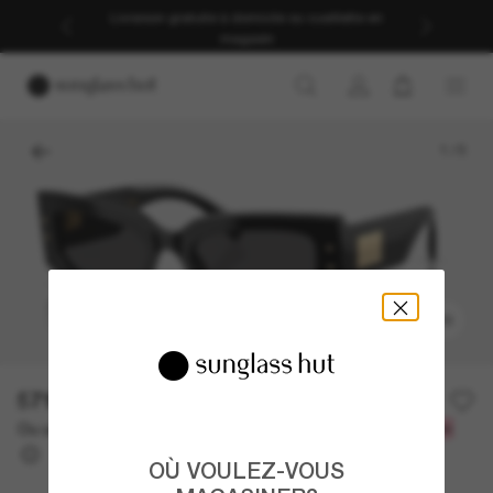
Livraison gratuite à domicile ou cueillette en
magasin
1
/
5
ESSAYEZ-LES
571.00$
Ou un financement sur 12 mois à partir de
avec
47,58 $
OÙ VOULEZ-VOUS