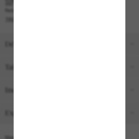
RAMASSAGE EN MAGASIN OU EN BOUTIQUE
Retrait gratuit disponible
TROUVER EN BOUTIQUE
Détails du produit
Taille et ajustement
Inclus avec votre commande
Expéditions et retours
Vous pourriez aussi aimer