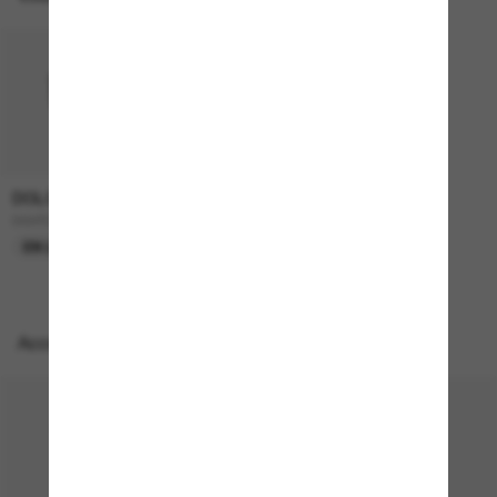
DOLCE&GABBANA
1,995.00$
DG4524B
EN LIGNE SEULEMENT
Accessoires parfaits