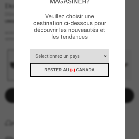
MAGASINER?
Dolce&Gabbana
DG4479
Veuillez choisir une
UNIQUEMENT EN LIGNE
destination ci-dessous pour
découvrir les nouveautés et
Noir
MONTURE
les tendances
Gris
VERRES
RESTER AU
CANADA
Ajouter au panier
LIVRAISON À DOMICILE