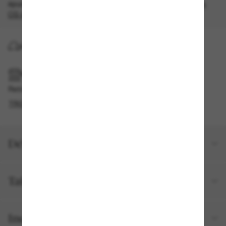
épuisement des stocks, quantités limitées disponibles.
Les
CG s'appliquent
.
LIVRAISON À DOMICILE
RAMASSAGE EN MAGASIN OU EN BOUTIQUE
Retrait gratuit disponible
TROUVER EN BOUTIQUE
Détails du produit
Taille et ajustement
Inclus avec votre commande