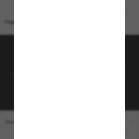
Page d'accueil
/
Dolce&Gabbana
/
DG4478
Rejoignez la communauté
Sunglass Hut!
Abonnez-vous aux Sun Perks pour bénéficier d'un
accès exclusif aux dernières tendances, ventes et
offres spéciales.
Sabonner!
Shopping en ligne