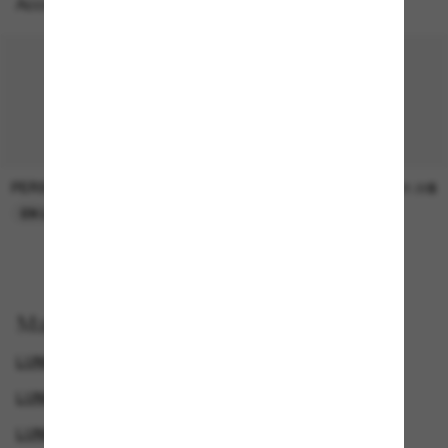
Accessoires parfaits
PERSOL
SUNGLASS HUT COLLECTION
47.00$
21.00$
EN LIGNE SEULEMENT
EN LIGNE SEULEMENT
Magasinez par
LUNETTES DOLCE & GABBANA
LUNETTES DE SOLEIL DE CRÉATEURS
LUNETTES DOLCE & GABBANA
GENDER