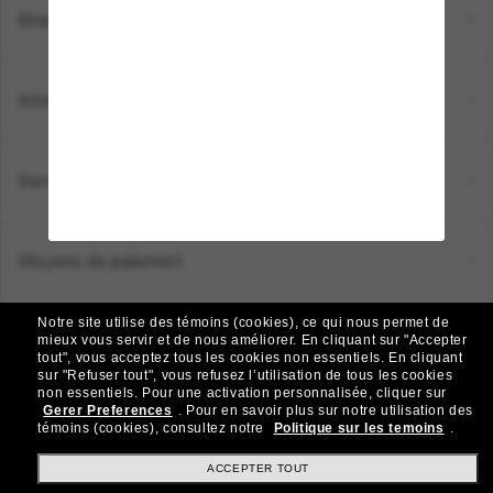
Brands
Informations
Service Client
Moyens de paiement
Notre site utilise des témoins (cookies), ce qui nous permet de
Emplacement:
Canada (FR)
mieux vous servir et de nous améliorer.
En cliquant sur "Accepter
tout", vous acceptez tous les cookies non essentiels.
En cliquant
sur "Refuser tout", vous refusez l’utilisation de tous les cookies
non essentiels.
Pour une activation personnalisée, cliquer sur
TOUS DROITS RÉSERVÉS © 2026 SUNGLASS HUT.
Gerer Preferences
.
Pour en savoir plus sur notre utilisation des
Les photos et images sur le site sont publiées à des fins d`illustration.
témoins (cookies), consultez notre
Politique sur les temoins
.
|
|
Politique de Confidentialité
Modalités
AdChoices
ACCEPTER TOUT