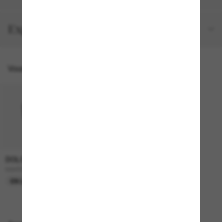
Expéditions et retours
Vous pourriez aussi aimer
DOLCE&GABBANA
1,995.00$
DG4524B
EN LIGNE SEULEMENT