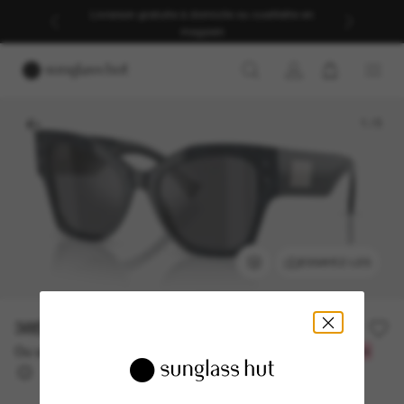
Livraison gratuite à domicile ou cueillette en
magasin
1
/
5
ESSAYEZ-LES
385.70$
551.00$
-30%
Ou un financement sur 12 mois à partir de
avec
32,14 $