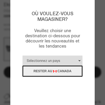
Dolce&Gabbana
DG4478
OÙ VOULEZ-VOUS
DERNIÈRE CHANCE
UNIQUEMENT EN LIGNE
MAGASINER?
Multicolore
MONTURE
Gris
VERRES
Veuillez choisir une
destination ci-dessous pour
découvrir les nouveautés et
les tendances
RESTER AU
CANADA
Ajouter au panier
DERNIÈRE CHANCE
Jusqu'à -50% sur les styles démarqués sélectionnés. Jusqu'à